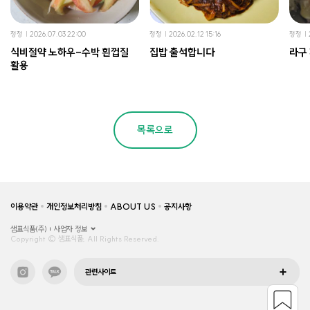
정정
2026.07.03 22:00
정정
2026.02.12 15:16
정정
식비절약 노하우-수박 흰껍질
집밥 출석합니다
라구
활용
목록으로
이용약관
개인정보처리방침
ABOUT US
공지사항
샘표식품(주)
사업자 정보
Copyright © 샘표식품, All Rights Reserved.
관련사이트