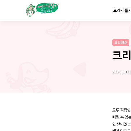
요리가
맛있어지는
부엌
요리가 즐
요리가
건강해지는
부엌
요리해요
요리가
쉬워지는
부엌
크리
2025.01.
모두 직접한
빠질 수 없는
한 상이었습