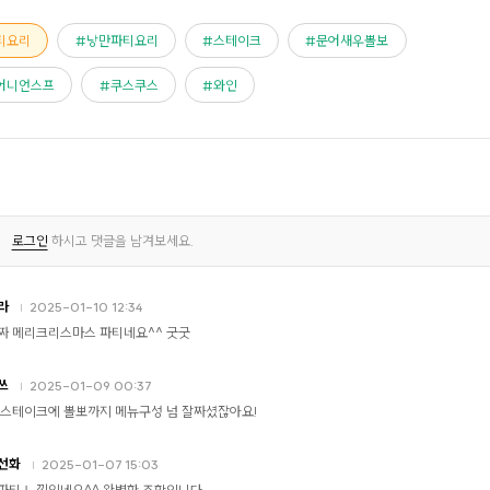
티요리
낭만파티요리
스테이크
문어새우뽈보
어니언스프
쿠스쿠스
와인
로그인
하시고 댓글을 남겨보세요.
라
2025-01-10 12:34
짜 메리크리스마스 파티네요^^ 굿굿
쓰
2025-01-09 00:37
 스테이크에 뽈뽀까지 메뉴구성 넘 잘짜셨잖아요!
선화
2025-01-07 15:03