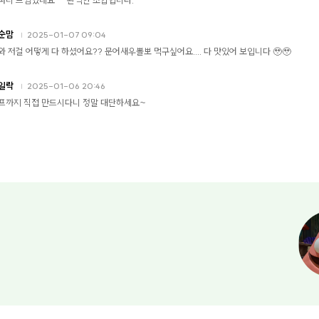
파티 느낌있네요^^ 완벽한 조합입니다.
순맘
2025-01-07 09:04
와 저걸 어떻게 다 하셨어요?? 문어새우뽈뽀 먹구싶어요.... 다 맛있어 보입니다 🥹🥹
일락
2025-01-06 20:46
프까지 직접 만드시다니 정말 대단하세요~