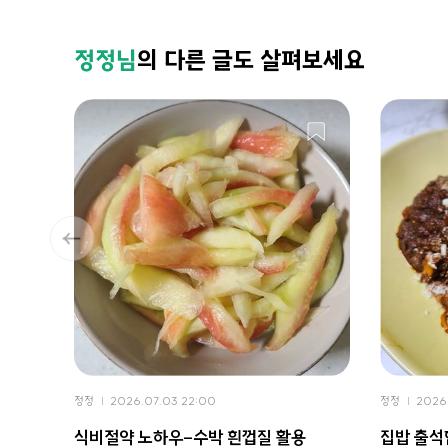
정정님
의 다른 글도 살펴보세요
정정
2026.07.03 22:00
정정
2026.
식비절약 노하우-수박 흰껍질 활용
집밥 출