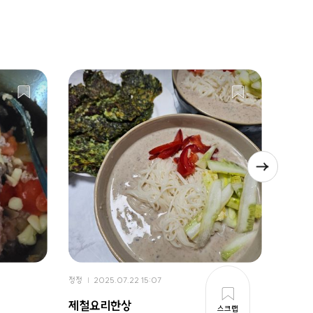
정정
2025.07.22 15:07
정정
2
제철요리한상
치즈
스크랩