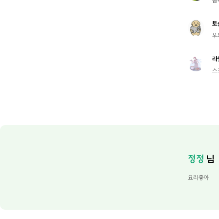
홈
토
우
라
스
정정
님
요리좋아