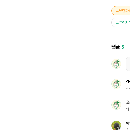
낭만파
프렌치
댓글
5
라
진
윤
와
이