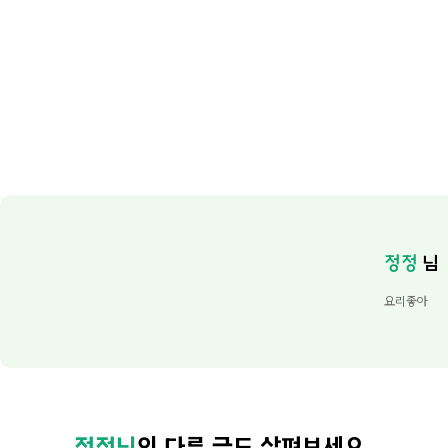
정정
님
요리좋아
정정님
의 다른 글도 살펴보세요