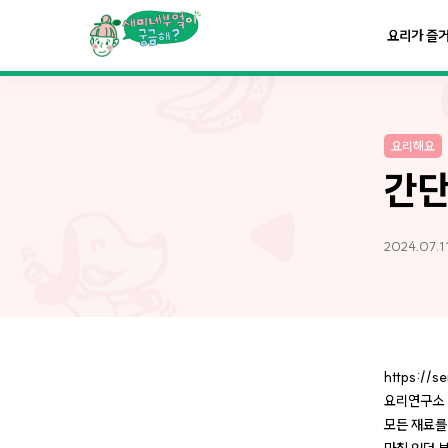
요리가
맛있어지는
부엌
요리가 즐
요리가
건강해지는
부엌
요리해요
요리가
쉬워지는
부엌
간단
2024.07.11
https://s
요리연구소 
모든 재료를