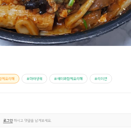
함께요리해
마라샹궈
새미와함께요리해
리미션
로그인
하시고 댓글을 남겨보세요.