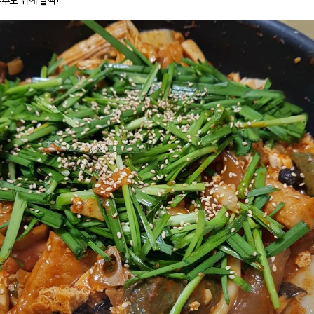
부추도 위에 살짝!