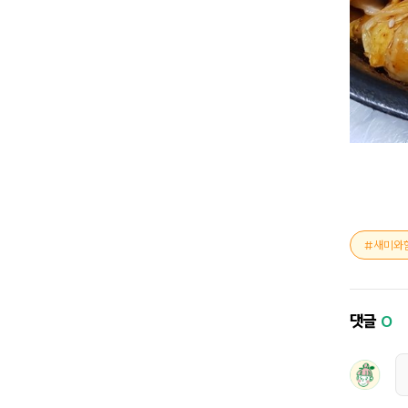
새미와
댓글
0