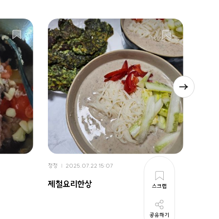
정정
2025.07.22 15:07
정정
2
제철요리한상
치즈
스크랩
공유하기