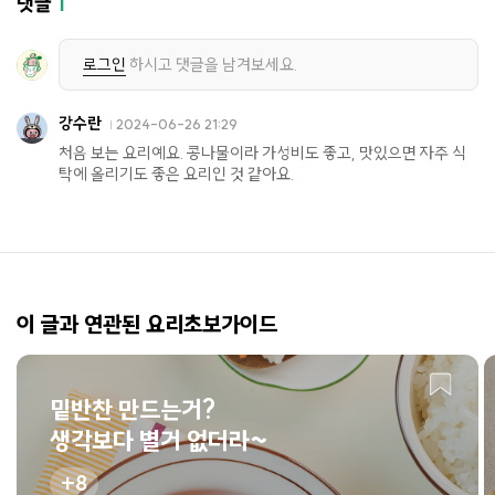
댓글
1
로그인
하시고 댓글을 남겨보세요.
강수란
2024-06-26 21:29
처음 보는 요리예요. 콩나물이라 가성비도 좋고, 맛있으면 자주 식
탁에 올리기도 좋은 요리인 것 같아요.
이 글과 연관된 요리초보가이드
밑반찬 만드는거?
생각보다 별거 없더라~
8