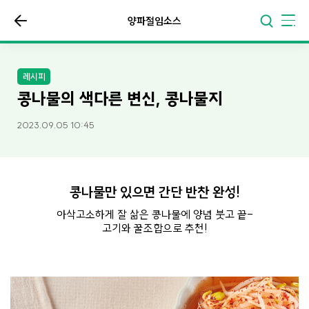
양파절임소스
레시피
콩나물의 색다른 변신, 콩나물지
2023.09.05 10:45
콩나물만 있으면 간단 반찬 완성!
아삭고소하게 잘 삶은 콩나물에 양념 붓고 끝-
고기와 꿀조합으로 추천!