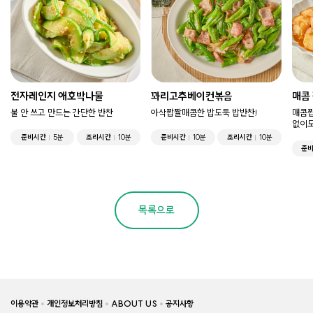
전자레인지 애호박나물
꽈리고추베이컨볶음
매콤
불 안 쓰고 만드는 간단한 반찬
아삭짭짤매콤한 밥도둑 밥반찬!
매콤짭
없이도
준비시간
5분
조리시간
10분
준비시간
10분
조리시간
10분
준
목록으로
이용약관
개인정보처리방침
ABOUT US
공지사항