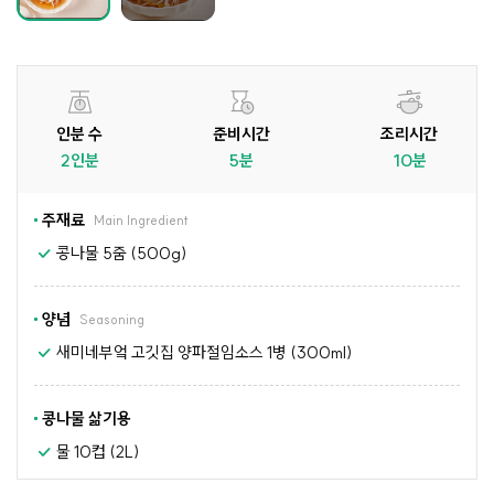
인분 수
준비시간
조리시간
2인분
5분
10분
주재료
Main Ingredient
콩나물 5줌 (500g)
양념
Seasoning
새미네부엌 고깃집 양파절임소스 1병 (300ml)
콩나물 삶기용
물 10컵 (2L)