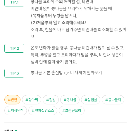
콩나물 요리에 주의 해야할 점, 비린내
비린내 없이 콩나물을 요리하기 위해서는 삶을 때
(1)처음부터 뚜껑을 닫거나,
(2)처음부터 열고 조리해주세요!​
조리 후, 찬물에 바로 담가주면 비린내를 최소화할 수 있어
요.
온도 변화가 많을 경우, 콩나물 비린내가 많이 날 수 있고,
특히, 뚜껑을 열고 조리하다가 닫을 경우, 비린내 성분이
냄비 안에 갇혀 좋지 않아요.​
콩나물 기본 손질법
👉 더 자세히 알아보기
반찬
장아찌
집밥
콩나물
삼겹살
콩나물지
저장반찬
양파절임소스
초간단요리