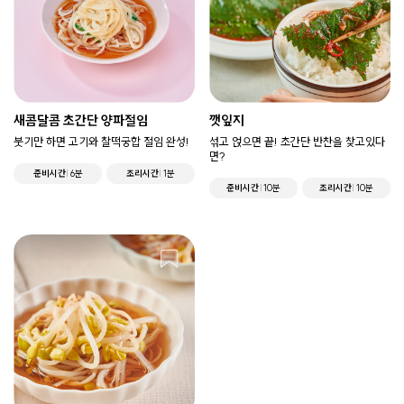
새콤달콤 초간단 양파절임
깻잎지
붓기만 하면 고기와 찰떡궁합 절임 완성!
섞고 얹으면 끝! 초간단 반찬을 찾고있다
면?
준비시간
6분
조리시간
1분
준비시간
10분
조리시간
10분