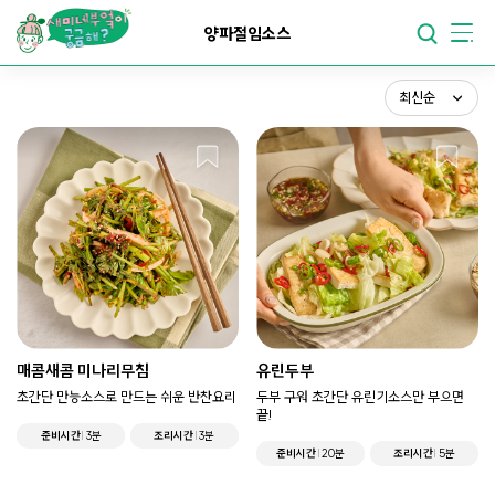
최신순
요리가
맛있어지는
부엌
양파절임소스
조회순
요리가
건강해지는
부엌
스크랩순
최신순
요리가
쉬워지는
부엌
매콤새콤 미나리무침
유린두부
초간단 만능소스로 만드는 쉬운 반찬요리
두부 구워 초간단 유린기소스만 부으면
끝!
준비시간
3분
조리시간
3분
준비시간
20분
조리시간
5분