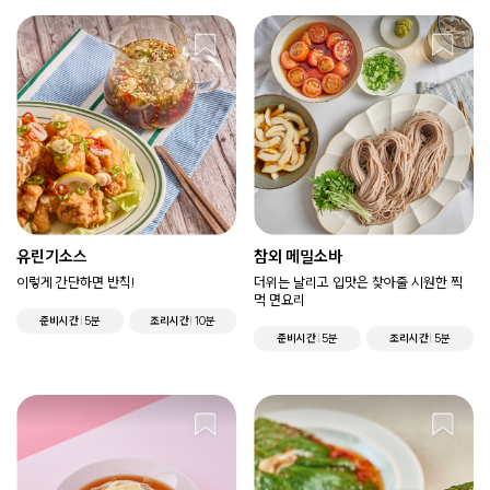
유린기소스
참외 메밀소바
이렇게 간단하면 반칙!
더위는 날리고 입맛은 찾아줄 시원한 찍
먹 면요리
준비시간
5분
조리시간
10분
준비시간
5분
조리시간
5분