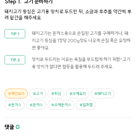
Step 1.
고기 준비하기
돼지고기 등심은 고기용 망치로 두드린 뒤, 소금과 후추를 약간씩 뿌
려 밑간을 해주세요.
돼지고기는 돈까스용으로 손질된 고기를 구매하거나, 돼
지고기 등심을 1장당 200g정도 나오게 손질 혹은 요청하
면 좋아요.
망치로 두드리는 이유는 육질을 부드럽게 하기 위함! 고기
용 망치가 없다면 칼등을 활용해 두드려 주세요.
메인요리
고기
튀김
수제요리
돼지고기
돈가스
돈까스
수제돈까스
밀프랩
댓글
0