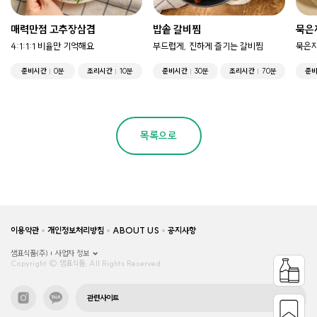
매력만점 고추장삼겹
밥솥 갈비찜
묵은
4:1:1:1 비율만 기억해요
부드럽게, 진하게 즐기는 갈비찜
묵은지
준비시간
0분
조리시간
10분
준비시간
30분
조리시간
70분
준
목록으로
이용약관
개인정보처리방침
ABOUT US
공지사항
샘표식품(주)
사업자 정보
Copyright © 샘표식품, All Rights Reserved.
관련사이트