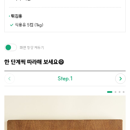
튀김용
식용유 5컵 (1kg)
화면 항상 켜두기
한 단계씩 따라해 보세요😄
Step.1