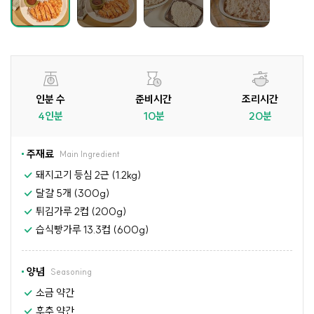
인분 수
준비시간
조리시간
4인분
10분
20분
주재료
Main Ingredient
돼지고기 등심 2근 (1.2kg)
달걀 5개 (300g)
튀김가루 2컵 (200g)
습식빵가루 13.3컵 (600g)
양념
Seasoning
소금 약간
후추 약간