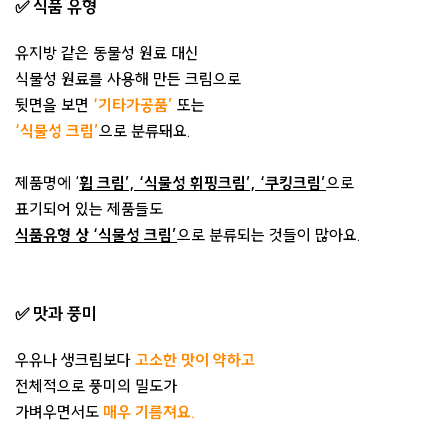
✅ 식품 유형
유지방 같은 동물성 원료 대신
식물성 원료를 사용해 만든 크림으로
뒷면을 보면
‘기타가공품’
또는
‘식물성 크림’
으로 분류돼요.
제품명에
‘
휩 크림’, ‘식물성 휘핑크림’,
‘쿠킹크림’
으로
표기되어 있는 제품들도
식품유형 상 ‘식물성 크림’
으로 분류되는 것들이 많아요.
✅ 맛과 풍미
우유나 생크림보다
고소한 맛이 약하고
전체적으로 풍미의 밀도가
가벼우면서도
매우 기름져요.