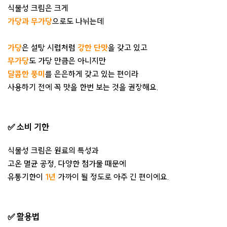
식물성 크림은 크게
가당과 무가당
으로도 나뉘는데
가당
은 설탕 시럽처럼
강한 단맛
을 갖고 있고
무가당
도 가당 만큼은 아니지만
달콤한 풍미
를 은은하게 갖고 있는 편이라
사용하기 전에 꼭 맛을 한번 보는 것을 권장해요.
✅ 소비 기한
식물성 크림은 원료의 특성과
고온 멸균 공정, 다양한 첨가물 때문에
유통기한이
1년
가까이 될 정도로 아주 긴 편이에요.
✅
활용법