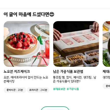
이 글이 마음에 드셨다면😍
노오븐 치즈케이크
남은 가공식품 보관법
제대
오븐, 에어프라이어 없이 만드는 노오
통조림 햄, 참치, 베이컨, 생크림.. 남
생크림
븐베이킹
은 가공식품이 있다면?
준
재료보관
가공식품
준비시간
20분
조리시간
240분