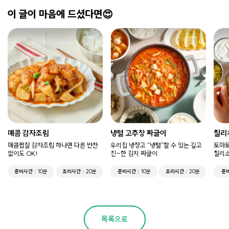
이 글이 마음에 드셨다면😍
매콤 감자조림
냉털 고추장 짜글이
칠리
매콤짭잘 감자조림 하나면 다른 반찬
우리집 냉장고 "냉털"할 수 있는 깊고
토마토
없이도 OK!
진~한 김치 짜글이
칠리소
준비시간
10분
조리시간
20분
준비시간
10분
조리시간
20분
준
목록으로