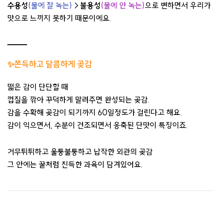
수용성
(물에 잘 녹는)
→
불용성
(물에 안 녹는)
으로 변하면서 우리가
맛으로 느끼지 못하기 때문이에요.
✨
쫀득하고 달콤하게 곶감
떫은 감이 단단할 때
껍질을 깎아 꾸덕하게 말려주면 완성되는 곶감.
감을 수확해 곶감이 되기까지 60일정도가 걸린다고 해요.
감이 익으면서, 수분이 건조되면서 응축된 단맛이 특징이죠.
거무튀튀하고 울퉁불퉁하고 납작한 외관의 곶감
그 안에는 꿀처럼 진득한 과육이 담겨있어요.