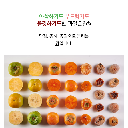
아삭하기도
부드럽기도
쫄깃하기도
한 과일은?🍅
단감, 홍시, 곶감으로 불리는
감
입니다.