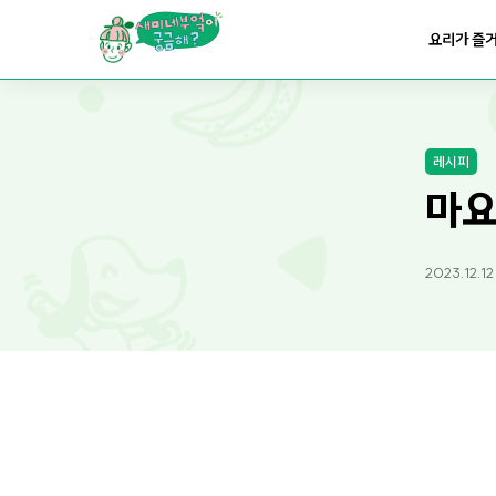
요리가 즐
요리가
건강해지는
부엌
요리가
쉬워지는
부엌
레시피
마요
2023.12.1