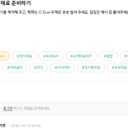
.
재료 준비하기
기를 제거해 주고, 쪽파는 0.5cm 두께로 송송 썰어 주세요. 달걀은 깨서 잘 풀어주세
요리
참치마요
두부요리
수제마요네즈
덮밥
자취요리
건강
다이어트
참치통조림
두부마요
로그인
하시고 댓글을 남겨보세요.
지현
2024-07-21 01:34