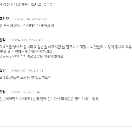
름 대신 단백질 채운 마요네즈! 0ㅁ0!
호리링
2024-06-30 08:47
왕 두부마요라니 아이디어가 좋아요!!!!
일락
2024-03-27 22:49
요네즈를 넣어서 참치마요 덮밥을 해주지만 늘 칼로리가 걱정이 되었는데 이렇게 두부와 우
 맛을 낼수 있다는게 정말 신기하네요.
으로는 건강한 참치마요덮밥을 해줘야겠어요.
스맘
2024-01-04 08:41
요네즈 만들면 보관은 몇 일일까요?
순맘
2023-12-13 15:16
신반의하면서 따라해봤는데 진짜 신기하게 마요같은 맛이 나요!!! 짱짱