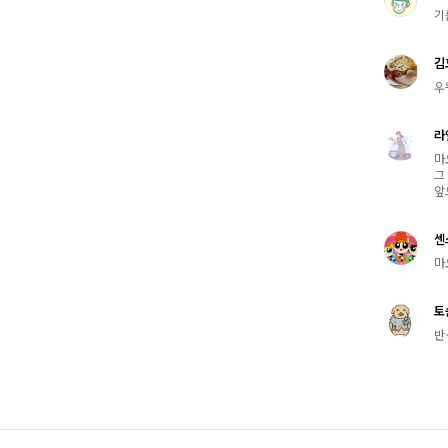
기
김
우
라
마
그
앞
센
마
토
반