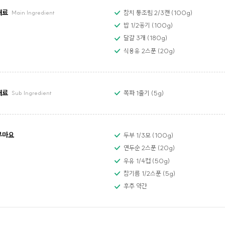
재료
참치 통조림 2/3캔 (100g)
Main Ingredient
밥 1/2공기 (100g)
달걀 3개 (180g)
식용유 2스푼 (20g)
재료
쪽파 1줄기 (5g)
Sub Ingredient
부마요
두부 1/3모 (100g)
연두순 2스푼 (20g)
우유 1/4컵 (50g)
참기름 1/2스푼 (5g)
후추 약간