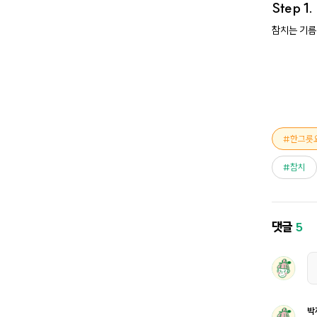
Step 1
참치는 기름
한그릇
참치
댓글
5
박