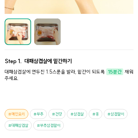
Step 1.
대패삼겹살에 밑간하기
대패삼겹살에 연두진 1.5스푼을 발라, 밑간이 되도록
15분간
재워
주세요.
메인요리
부추
건강
삼겹살
콩
삼겹말이
대패삼겹살
부추삼겹말이