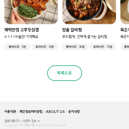
매력만점 고추장삼겹
밥솥 갈비찜
묵은
4:1:1:1 비율만 기억해요
부드럽게, 진하게 즐기는 갈비찜
묵은지
준비시간
0분
조리시간
10분
준비시간
30분
조리시간
70분
준
목록으로
이용약관
개인정보처리방침
ABOUT US
공지사항
샘표식품(주)
사업자 정보
Copyright © 샘표식품, All Rights Reserved.