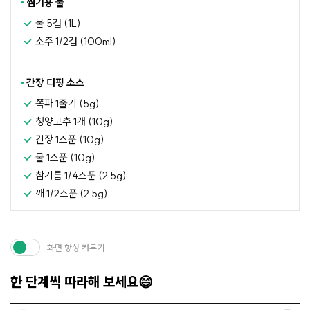
찜기용 물
물 5컵 (1L)
소주 1/2컵 (100ml)
간장 디핑 소스
쪽파 1줄기 (5g)
청양고추 1개 (10g)
간장 1스푼 (10g)
물 1스푼 (10g)
참기름 1/4스푼 (2.5g)
깨 1/2스푼 (2.5g)
화면 항상 켜두기
한 단계씩 따라해 보세요😄