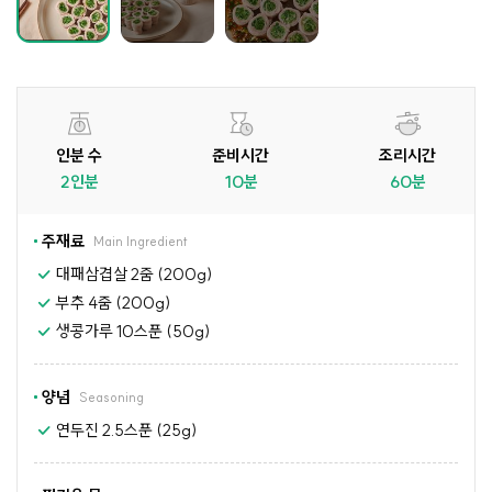
인분 수
준비시간
조리시간
2인분
10분
60분
주재료
Main Ingredient
대패삼겹살 2줌 (200g)
부추 4줌 (200g)
생콩가루 10스푼 (50g)
양념
Seasoning
연두진 2.5스푼 (25g)