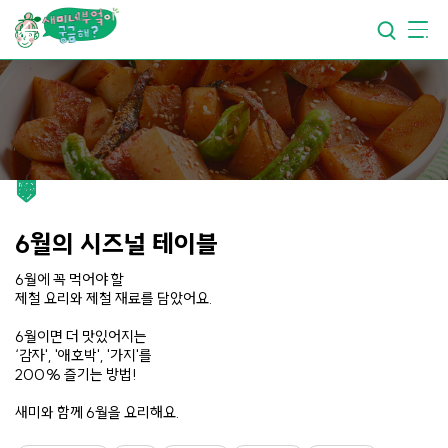
요리가
맛있어지는
부엌
요리가
건강해지는
부엌
요리가
쉬워지는
부엌
6월의 시즈널 테이블
6월에 꼭 먹어야 할
제철 요리와 제철 재료를 담았어요.
6월이면 더 맛있어지는
‘감자', '애호박', '가지'를
200% 즐기는 방법!
새미와 함께 6월을 요리해요.