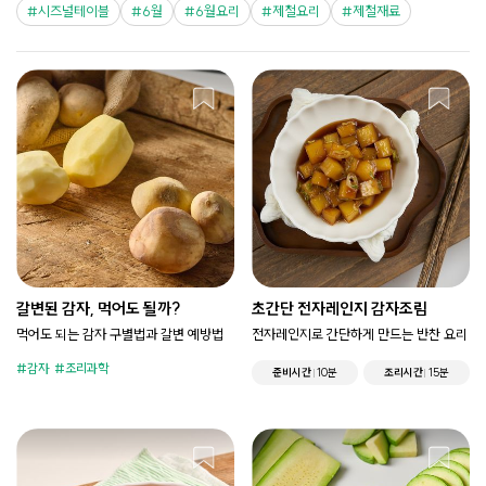
시즈널테이블
6월
6월요리
제철요리
제철재료
갈변된 감자, 먹어도 될까?
초간단 전자레인지 감자조림
먹어도 되는 감자 구별법과 갈변 예방법
전자레인지로 간단하게 만드는 반찬 요리
감자
조리과학
준비시간
10분
조리시간
15분