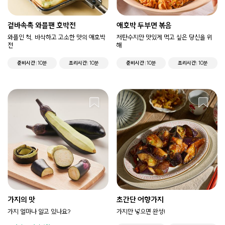
겉바속촉 와플팬 호박전
애호박 두부면 볶음
와플인 척, 바삭하고 고소한 맛의 애호박
저탄수지만 맛있게 먹고 싶은 당신을 위
전
해
준비시간
10분
조리시간
10분
준비시간
10분
조리시간
10분
가지의 맛
초간단 어향가지
가지 얼마나 알고 있나요?
가지만 넣으면 완성!