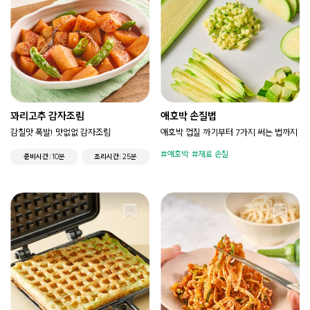
꽈리고추 감자조림
애호박 손질법
감칠맛 폭발! 맛없없 감자조림
애호박 껍질 까기부터 7가지 써는 법까지
애호박
재료 손질
준비시간
10분
조리시간
25분