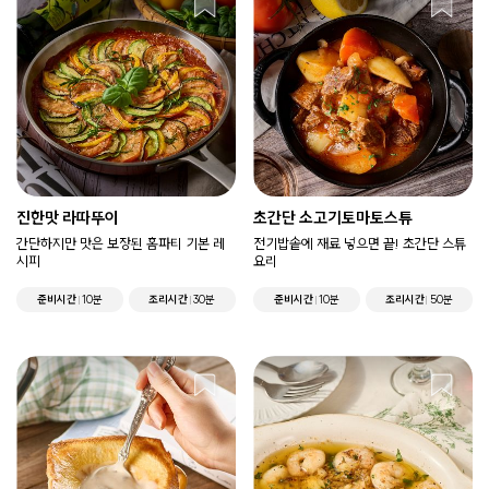
진한맛 라따뚜이
초간단 소고기토마토스튜
간단하지만 맛은 보장된 홈파티 기본 레
전기밥솥에 재료 넣으면 끝! 초간단 스튜
시피
요리
준비시간
10분
조리시간
30분
준비시간
10분
조리시간
50분