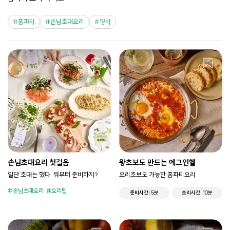
홈파티
손님초대요리
양식
손님초대요리 첫걸음
왕초보도 만드는 에그인헬
일단 초대는 했다. 뭐부터 준비하지?
요리초보도 가능한 홈파티요리
손님초대요리
요리팁
준비시간
5분
조리시간
10분