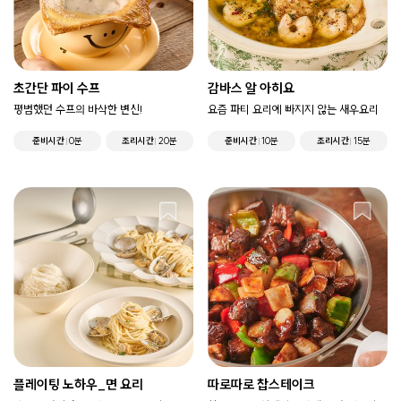
초간단 파이 수프
감바스 알 아히요
평범했던 수프의 바삭한 변신!
요즘 파티 요리에 빠지지 않는 새우요리
준비시간
0분
조리시간
20분
준비시간
10분
조리시간
15분
플레이팅 노하우_면 요리
따로따로 찹스테이크