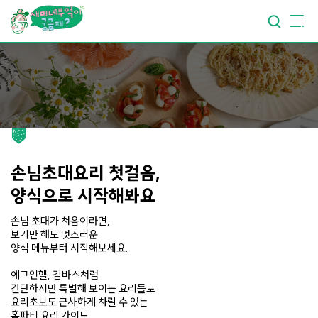
요리가
맛있어지는
부엌
요리가
건강해지는
부엌
요리가
쉬워지는
부엌
손님초대요리 첫걸음,
양식으로 시작해봐요
손님 초대가 처음이라면,
보기만 해도 멋스러운
양식 메뉴부터 시작해보세요.
에그인헬, 감바스처럼
간단하지만 특별해 보이는 요리들로
요리초보도 근사하게 차릴 수 있는
홈파티 요리 가이드