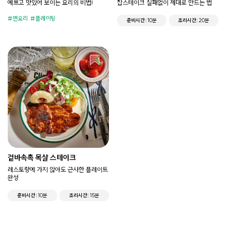
예쁘고 맛있어 보이는 요리의 비법!
찹스테이크 실패없이 제대로 만드는 법
면요리
플레이팅
준비시간
10분
조리시간
20분
겉바속촉 목살 스테이크
레스토랑에 가지 않아도 근사한 플레이트
완성
준비시간
10분
조리시간
15분