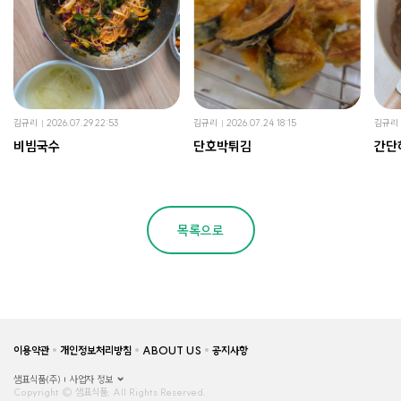
김규리
2026.07.29 22:53
김규리
2026.07.24 18:15
김규리
비빔국수
단호박튀김
간단
목록으로
이용약관
개인정보처리방침
ABOUT US
공지사항
샘표식품(주)
사업자 정보
Copyright © 샘표식품, All Rights Reserved.