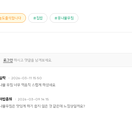
늘도출석합니다
집밥
콩나물무침
로그인
하시고 댓글을 남겨보세요.
일락
2026-03-11 15:50
나물 무침 너무 먹음직 스럽게 하셨네요
마밥좀줘
2026-03-09 14:15
나물무침은 맛있게 하기 쉽지 않은 것 같은데 느낌상일까요?