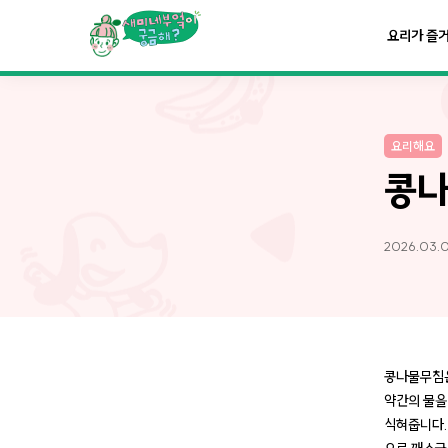
요리가
맛있어지는
부엌
요리가 즐
요리가
건강해지는
부엌
요리해요
요리가
쉬워지는
부엌
콩
2026.03.0
콩나물무침은
약간의 물을
식혀줍니다.