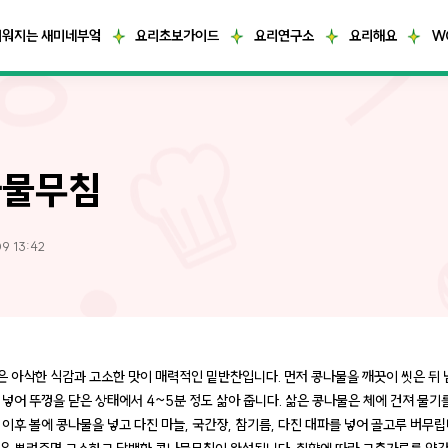
거워지는 새미네부엌
요리초보가이드
요리연구소
요리해요
W
나물무침
9 13:42
 아삭한 식감과 고소한 맛이 매력적인 밑반찬입니다. 먼저 콩나물을 깨끗이 씻은 뒤 
 넣어 뚜껑을 닫은 상태에서 4~5분 정도 삶아 줍니다. 삶은 콩나물은 체에 건져 물기를
 이후 볼에 콩나물을 넣고 다진 마늘, 국간장, 참기름, 다진 대파를 넣어 골고루 버무립