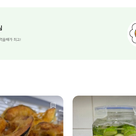
님
먹을때가 최고!