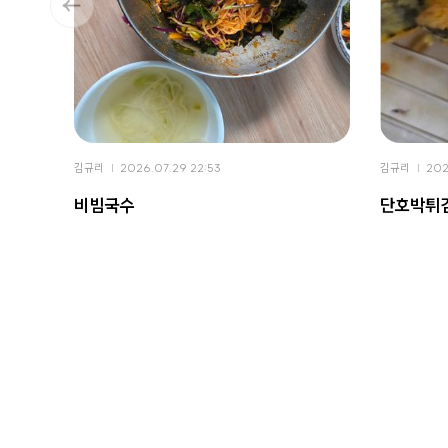
김규리
2026.07.29 22:53
김규리
202
비빔국수
단호박튀