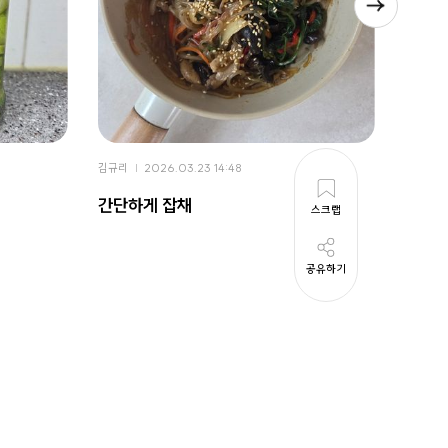
김규리
2026.03.23 14:48
김규리
간단하게 잡채
두부조
스크랩
공유하기