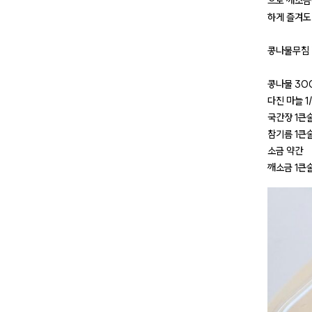
으로 깨소금
하게 즐겨도
콩나물무침
콩나물 30
다진 마늘 1
국간장 1큰
참기름 1큰
소금 약간
깨소금 1큰