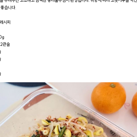
을 뿌려주면 고소하고 담백한 콩나물무침이 완성됩니다. 취향에 따라 고춧가루를 약간
 좋습니다.
 레시피
0g
/2큰술
술
술
술