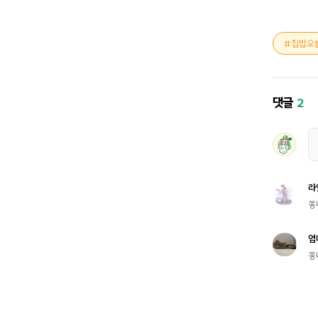
집밥오
댓글
2
라
콩
엄
콩