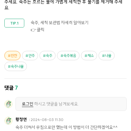
주세요. 숙주는 흐르는 물에 가볍게 세척한 후 물기를 제거해 주세
요.
숙주, 세척 보관법 자세히 알아보기
👉 클릭
반찬
안주
숙주
숙주볶음
채소
나물
숙주나물
댓글
7
로그인
하시고 댓글을 남겨보세요.
황정연
2024-08-03 11:30
숙주 더쳐서 무침으로만 했는데 이 방법이 더 간단하겠어요^^