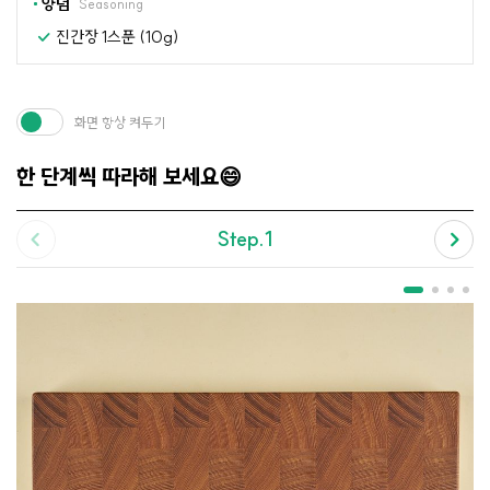
양념
Seasoning
진간장 1스푼 (10g)
화면 항상 켜두기
한 단계씩 따라해 보세요😄
Step.1