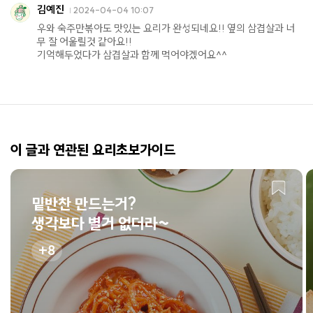
김예진
2024-04-04 10:07
우와 숙주만볶아도 맛있는 요리가 완성되네요!! 옆의 삼겹살과 너
무 잘 어울릴것 같아요!!
기억해두었다가 삼겹살과 함께 먹어야겠어요^^
이 글과 연관된 요리초보가이드
밑반찬 만드는거?
생각보다 별거 없더라~
8