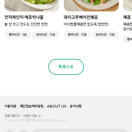
전자레인지 애호박나물
꽈리고추베이컨볶음
매콤
불 안 쓰고 만드는 간단한 반찬
아삭짭짤매콤한 밥도둑 밥반찬!
매콤짭
없이도
준비시간
5분
조리시간
10분
준비시간
10분
조리시간
10분
준
목록으로
이용약관
개인정보처리방침
ABOUT US
공지사항
샘표식품(주)
사업자 정보
Copyright © 샘표식품, All Rights Reserved.