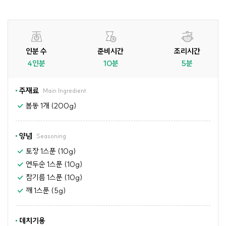
인분 수
준비시간
조리시간
4인분
10분
5분
주재료
Main Ingredient
봄동 1개 (200g)
양념
Seasoning
토장 1스푼 (10g)
연두순 1스푼 (10g)
참기름 1스푼 (10g)
깨 1스푼 (5g)
데치기용