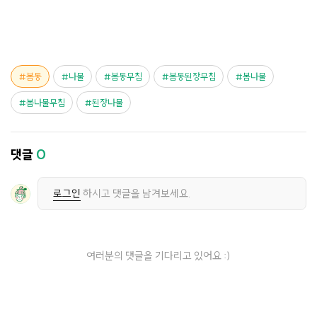
봄동
나물
봄동무침
봄동된장무침
봄나물
봄나물무침
된장나물
댓글
0
로그인
하시고 댓글을 남겨보세요.
여러분의 댓글을 기다리고 있어요 :)