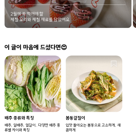
2월에 꼭 먹어야 할
제철 요리와 제철 재료를 담았어요.
이 글이 마음에 드셨다면😍
배추 종류와 특징
봄동겉절이
배추, 알배추, 얼갈이.. 다양한 배추 종
입맛 돌아오는 봄동으로 고소하게, 새
류별 차이와 특징
콤하게