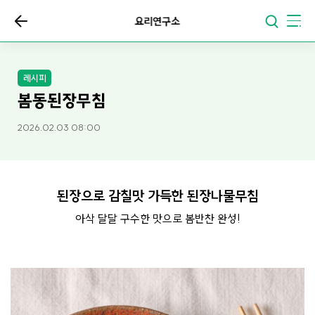
요리연구소
레시피
봄동된장무침
2026.02.03 08:00
된장으로 감칠맛 가득한 된장나물무침
아삭 달달 구수한 맛으로 봄반찬 완성!