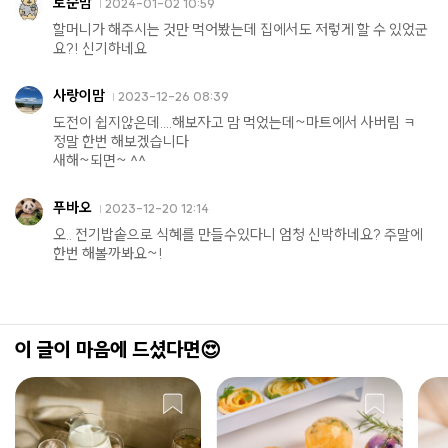
토순맘
2024-01-02 10:59
할머니가 해주시는 것만 먹어봤는데 집에서도 저렇게 할 수 있었군
요?! 신기하네요
사랑이맘
2023-12-26 08:39
도전이 쉽지않은데....해보자고 맘 먹었는데~마트에서 사버림 ㅋ
정말 한번 해보겠습니다
새해~되면~ ^^
푸바오
2023-12-20 12:14
오.. 전기밥솥으로 식혜를 만들수있다니 엄청 신박하네요? 주말에
한번 해볼까봐요~!
이 글이 마음에 드셨다면😍