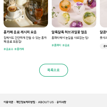
홈카페 음료 레시피 모음
알록달록 허브과일꽃 얼음
달콤
집에서도 간단하게 만들 수 있는 홈카
홈파티에서 눈길을 사로잡는 팁!
풋사과
페 음료 모음집!
홈파티
음료
준
음료수
홈카페
목록으로
이용약관
개인정보처리방침
ABOUT US
공지사항