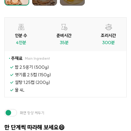
인분 수
준비시간
조리시간
4인분
35분
300분
주재료
Main Ingredient
밥 2.5공기 (500g)
엿기름 2.5컵 (150g)
설탕 1.25컵 (200g)
물 4L
화면 항상 켜두기
한 단계씩 따라해 보세요😄