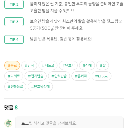
불리지 않은 쌀 기준, 동일한 부피의 물양을 준비하면 고슬
고슬한 밥을 지을 수 있어요.
보유한 밥솥에 맞게 최소한의 쌀을 활용해 밥을 짓고 밥 2.
5공기(500g)만 준비해 주세요.
남은 밥은 볶음밥, 김밥 등에 활용해요!
음료
간식
레트로
단호박
식혜
쌀
디저트
전기밥솥
압력밥솥
홈카페
kfood
전통음료
단호박식혜
댓글
8
로그인
하시고 댓글을 남겨보세요.