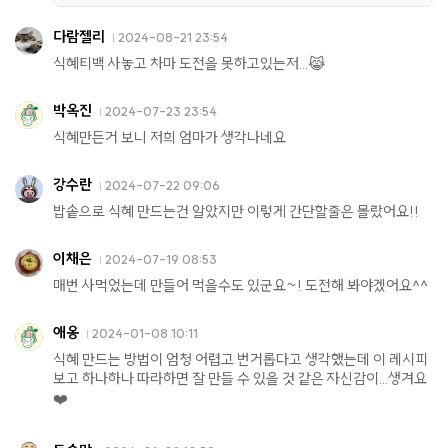
다람젤리
2024-08-21 23:54
식혜티백 사놓고 차마 도전을 못하고있는저...😹
박옥진
2024-07-23 23:54
식혜만든거 보니 저희 엄마가 생각나네요
강수란
2024-07-22 09:06
밥솥으로 식혜 만드는건 알았지만 이렇게 간단할줄은 몰랐어요!!
이채은
2024-07-19 08:53
매번 사먹었는데 만들어 먹을수도 있군요~! 도전해 봐야겠어요^^
애옹
2024-01-08 10:11
식혜 만드는 방법이 엄청 어렵고 번거롭다고 생각했는데 이 레시피
보고 하나하나 따라하면 잘 만들 수 있을 것 같은 자신감이...생겨요
❤️