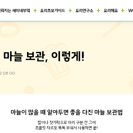
거워지는 새미네부엌
요리초보가이드
요리연구소
요리해요
W
 마늘 보관, 이렇게!
02 08:00
마늘이 많을 때 알아두면 좋을 다진 마늘 보관법
칼이나 젓가락으로 미리 구분 선 그어
초콜릿 자르듯 똑똑 부숴서 사용하면 끝!