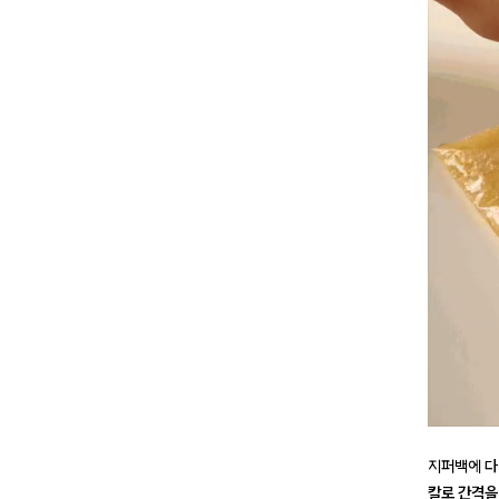
지퍼백에 다
칼로 간격을