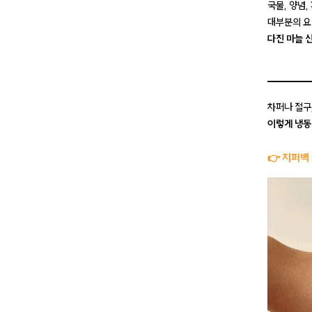
국물, 양념,
대부분의 요
다진 마늘 
차퍼나 절구
이렇게 냉동
👉 지퍼백 