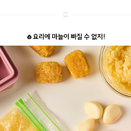
🧄요리에 마늘이 빠질 수 없지!