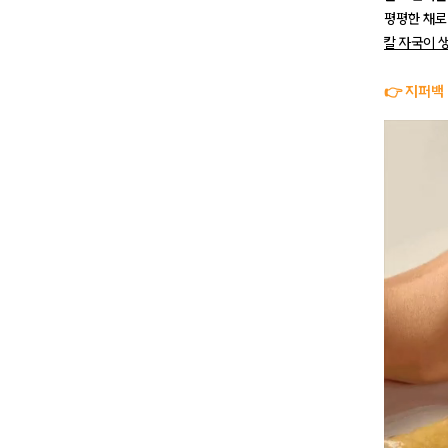
평평한 채로
칼 자국이 
👉 지퍼백