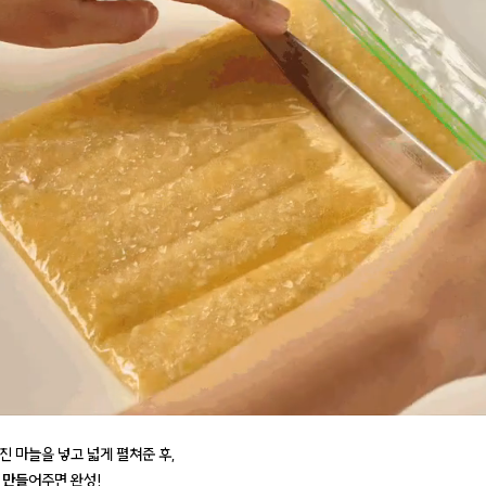
진 마늘을 넣고 넓게 펼쳐준 후,
 만들
어주면 완성!