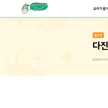
요리가
맛있어지는
부엌
요리가 즐
요리가
건강해지는
부엌
솔루션
요리가
쉬워지는
부엌
다진
2024.01.