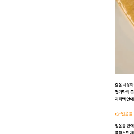
칼을 사용하
젓가락의 좁
지퍼백 안에
👉 얼음틀
얼음틀 안에
플라스틱 재