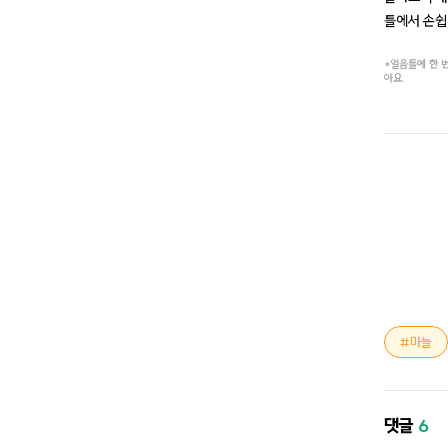
틀에서 손쉽
*얼음틀에 한 번
아요.
마늘
댓글
6