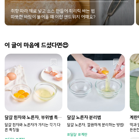
취향 따라 재료 넣고 소스 만들어 휘리릭 싸는 법
따뜻한 바람이 불어올 때 이런 샌드위치 어때요?
이 글이 마음에 드셨다면😍
달걀 흰자와 노른자, 부위별 특징
달걀 노른자 분리법
계란
과 사용법
달걀 흰자와 노른자가 가지는 각기 다
달걀 노른자, 깔끔하게 분리하는 방법!
떡과 
른 특징들
든든한
달걀
계란