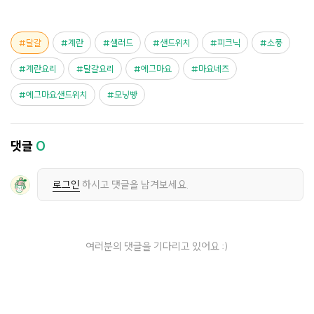
달걀
계란
샐러드
샌드위치
피크닉
소풍
계란요리
달걀요리
에그마요
마요네즈
에그마요샌드위치
모닝빵
댓글
0
로그인
하시고 댓글을 남겨보세요.
여러분의 댓글을 기다리고 있어요 :)