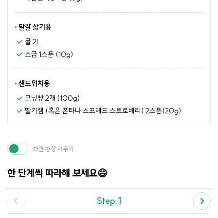
달걀 삶기용
물 2L
소금 1스푼 (10g)
샌드위치용
모닝빵 2개 (100g)
딸기잼 (혹은 폰타나 스프레드 스트로베리) 2스푼(20g)
화면 항상 켜두기
한 단계씩 따라해 보세요😄
Step.1