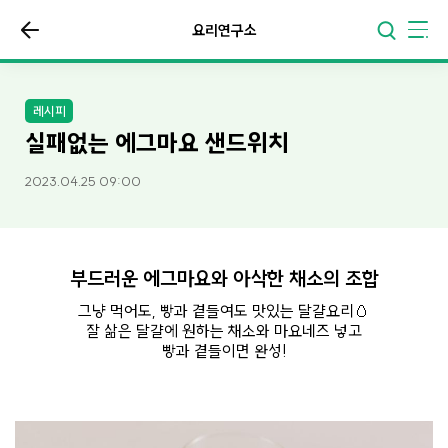
요리연구소
레시피
실패없는 에그마요 샌드위치
2023.04.25 09:00
부드러운 에그마요와 아삭한 채소의 조합
그냥 먹어도, 빵과 곁들여도 맛있는 달걀요리🥚
잘 삶은 달걀에 원하는 채소와 마요네즈 넣고
빵과 곁들이면 완성!