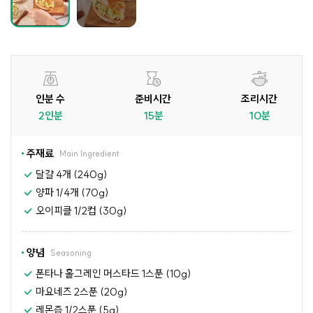
인분 수
준비시간
조리시간
2인분
15분
10분
주재료
Main Ingredient
달걀 4개 (240g)
양파 1/4개 (70g)
오이피클 1/2컵 (30g)
양념
Seasoning
폰타나 홀그레인 머스타드 1스푼 (10g)
마요네즈 2스푼 (20g)
레몬즙 1/2스푼 (5g)