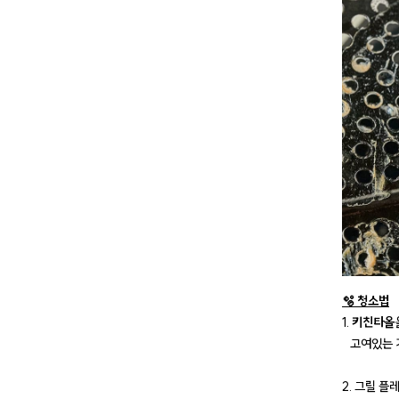
🫧 청소법
1.
키친타올
고여있는 기
2. 그릴 