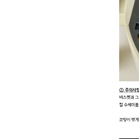
⚠️ 주의사
바스켓과 그
철 수세미를
코팅이 벗겨