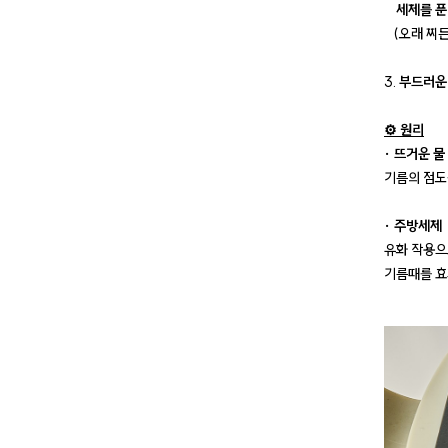
세제를 푼
(오래 찌든
3.
부드러운
⚙️ 원리
· 뜨거운 물
기름의 점도
· 주방세제
유화 작용으
기름때를 효