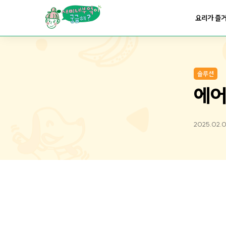
요리가
맛있어지는
부엌
요리가 즐
요리가
건강해지는
부엌
솔루션
요리가
쉬워지는
부엌
에어
2025.02.