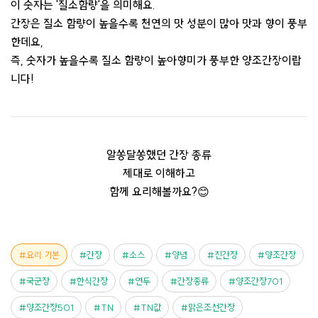
이 숫자는 '질소함량'을 의미해요.
간장은 질소 함량이 높을수록 천연의 맛 성분이 많아 맛과 향이 풍부
한데요,
즉, 숫자가 높을수록 질소 함량이 높아향미가 풍부한 양조간장이랍
니다!
알쏭달쏭했던 간장 종류
제대로 이해하고
함께 요리해볼까요?😊
요리 기본
간장
소스
양념
진간장
양조간장
국군장
한식간장
연두
간장종류
양조간장701
양조간장501
TN
TN값
맑은조선간장