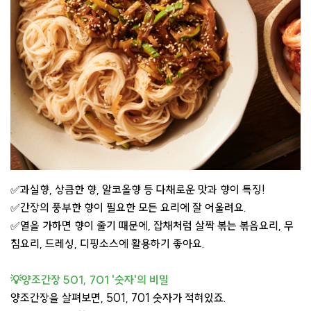
✅과실향, 상큼한 향, 알코올향 등 다채로운 맛과 향이 특징!
✅간장의 풍부한 향이 필요한 모든 요리에 잘 어울려요.
✅열을 가하면 향이 줄기 때문에, 잡채처럼 살짝 볶는 볶음요리, 무
침요리, 드레싱, 디핑소스에 활용하기 좋아요.
💡양조간장 501, 701 '숫자'의 비밀
양조간장을 살펴보면, 501, 701 숫자가 적혀있죠.