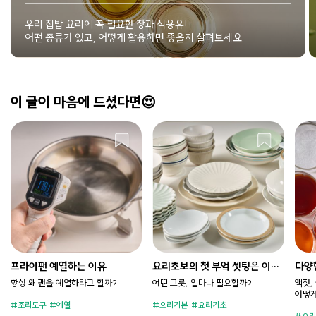
우리 집밥 요리에 꼭 필요한 장과 식용유!
어떤 종류가 있고, 어떻게 활용하면 좋을지 살펴보세요.
이 글이 마음에 드셨다면😍
프라이팬 예열하는 이유
요리초보의 첫 부엌 셋팅은 이렇
다양
게 (그릇편)
법
항상 왜 팬을 예열하라고 할까?
어떤 그릇, 얼마나 필요할까?
액젓,
어떻게
조리도구
예열
요리기본
요리기초