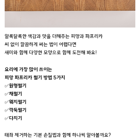
알록달록한 색감과 맛을 더해주는 피망과 파프리카
​씨 없이 깔끔하게 써는 법이 어렵다면
​새미와 함께 다양한 모양으로 함께 도전해 봐요!
요리에 가장 많이 쓰이는
피망 파프리카 썰기 방법 5가지
✅
원형썰기
✅
채썰기
✅
웨지썰기
✅
깍둑썰기
✅
다지기
태좌 제거하는 기본 손질법과 함께 하나씩 알아볼까요?