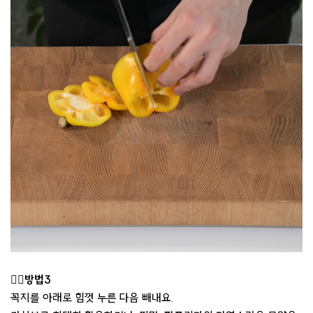
👉🏻방법3
꼭지를 아래로 힘껏 누른 다음 빼내요.