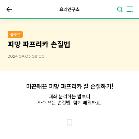
요리연구소
솔루션
피망 파프리카 손질법
2024.09.03 08:00
미끈매끈 피망 파프리카 잘 손질하기!
태좌 분리하는 법부터
자주 쓰는 손질법, 함께 배워봐요.