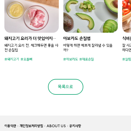
돼지고기 요리가 더 맛있어지는
아보카도 손질법
식비
손질팁
돼지고기 요리 전, 체크해두면 좋을 사
어떻게 하면 예쁘게 잘라낼 수 있을
잘 사
전 손질팁
까?
하다면
돼지고기
오돌뼈
아보카도
재료손질
살림
목록으로
이용약관
개인정보처리방침
ABOUT US
공지사항