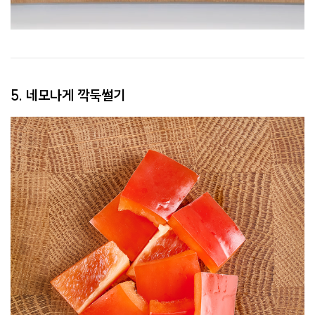
5. 네모나게 깍둑썰기