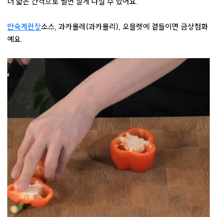
더 얇은 간격으로 썰면 잘게 다질 수 있어요.
반숙계란장
소스, 과카몰레(과카몰리), 오믈렛에 곁들이면 금상첨화
예요.