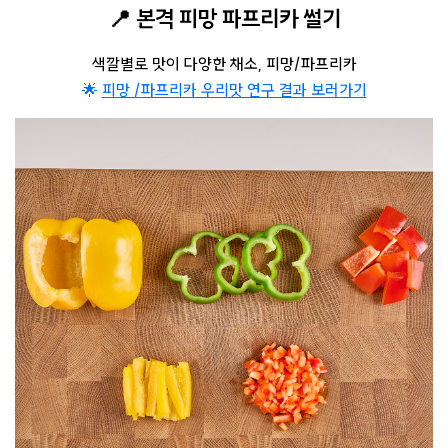
📍 본격 피망 파프리카 썰기
색깔별로 맛이 다양한 채소, 피망/파프리카
🌟
피망 /파프리카 우리맛 연구 결과 보러가기