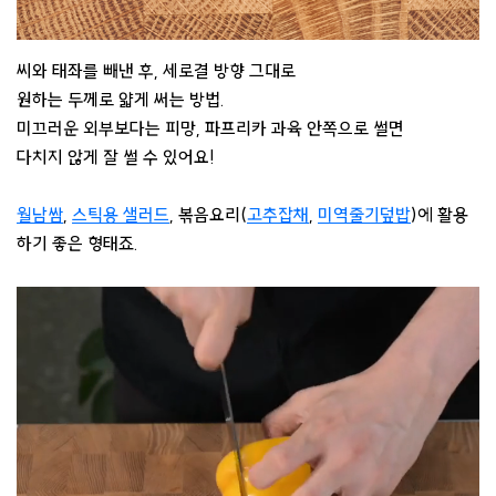
씨와 태좌를 빼낸 후, 세로결 방향 그대로
원하는 두께로 얇게 써는 방법.
미끄러운 외부보다는 피망, 파프리카 과육 안쪽으로 썰면
다치지 않게 잘 썰 수 있어요!
월남쌈
,
스틱용 샐러드
, 볶음요리(
고추잡채
,
미역줄기덮밥
)에 활용
하기 좋은 형태죠.