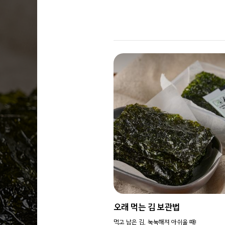
오래 먹는 김 보관법
먹고 남은 김, 눅눅해져 아쉬울 때!