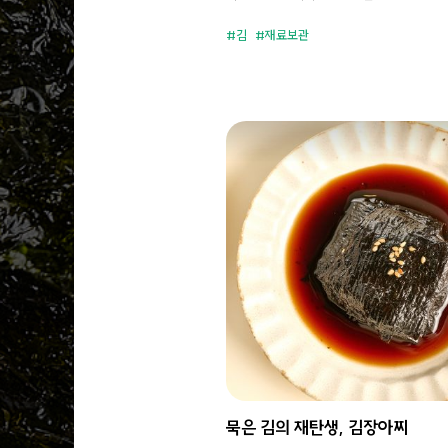
김
재료보관
묵은 김의 재탄생, 김장아찌