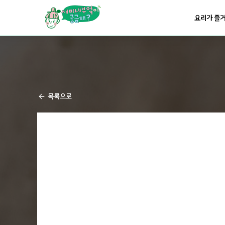
요리가
맛있어지는
부엌
요리가 즐
요리가
건강해지는
부엌
요리가
쉬워지는
부엌
목록으로