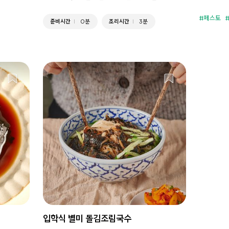
페스토
준비시간
0분
조리시간
3분
입학식 별미 돌김조림국수