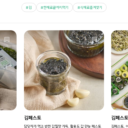
김
한재료끝까지먹기
식재료즐겨찾기
김페스토
김페스토
담당자가 먹고 반한 감칠맛 가득, 활용도 갑 만능 페스토
김페스토, 