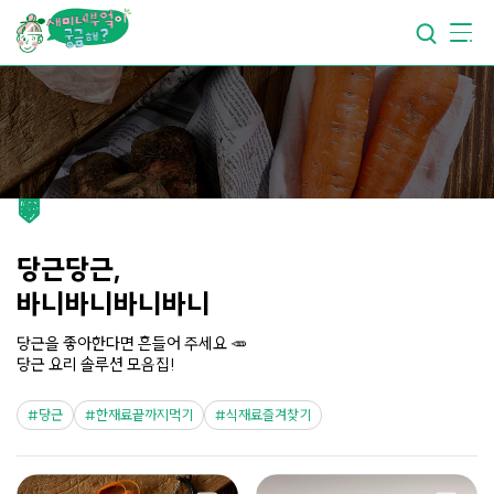
요리가
맛있어지는
부엌
요리가
건강해지는
부엌
요리가
쉬워지는
부엌
당근당근,
바니바니바니바니
당근을 좋아한다면 흔들어 주세요 🥕
당근 요리 솔루션 모음집!
당근
한재료끝까지먹기
식재료즐겨찾기