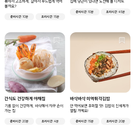
볶아서 고소하게, 갈아서 부드럽게 먹어
집에 당근이 있다면 도전해 볼 디저트
볼까요?
준비시간
10분
조리시간
45분
준비시간
10분
조리시간
15분
간식도 건강하게 야채칩
바삭바삭 미역튀각김밥
기름 없이 건강하게, 바삭해서 자꾸 손이
안 먹어보면 후회할 맛! 김밥의 신세계가
가는 칩
열릴 거예요!
준비시간
20분
조리시간
4분
준비시간
15분
조리시간
20분