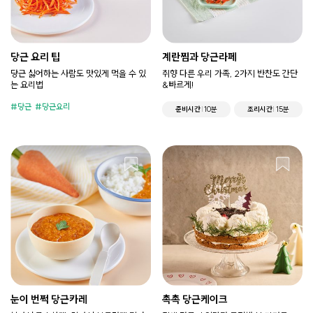
당근 요리 팁
계란찜과 당근라페
당근 싫어하는 사람도 맛있게 먹을 수 있
취향 다른 우리 가족, 2가지 반찬도 간단
는 요리법
&빠르게!
당근
당근요리
준비시간
10분
조리시간
15분
눈이 번쩍 당근카레
촉촉 당근케이크