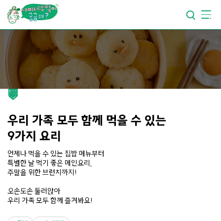
요리가
맛있어지는
부엌
요리가
건강해지는
부엌
요리가
쉬워지는
부엌
우리 가족 모두 함께 먹을 수 있는
9가지 요리
언제나 먹을 수 있는 집밥 메뉴부터
특별한 날 먹기 좋은 메인요리,
주말을 위한 브런치까지!
오손도손 둘러앉아
우리 가족 모두 함께 즐겨봐요!