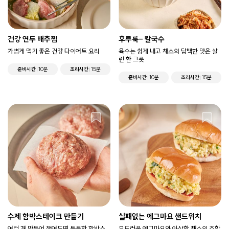
건강 연두 배추찜
후루룩- 칼국수
가볍게 먹기 좋은 건강 다이어트 요리
육수는 쉽게 내고 채소의 담백한 맛은 살
린 한 그릇
준비시간
10분
조리시간
15분
준비시간
10분
조리시간
15분
수제 함박스테이크 만들기
실패없는 에그마요 샌드위치
여러 개 만들어 쟁여두면 든든한 함박스
부드러운 에그마요와 아삭한 채소의 조합