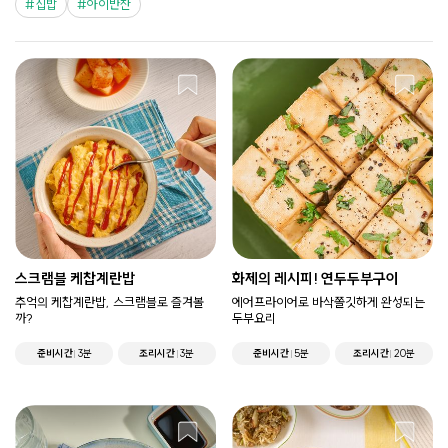
집밥
아이반찬
스크램블 케찹계란밥
화제의 레시피! 연두두부구이
추억의 케찹계란밥, 스크램블로 즐겨볼
에어프라이어로 바삭쫄깃하게 완성되는
까?
두부요리
준비시간
3분
조리시간
3분
준비시간
5분
조리시간
20분