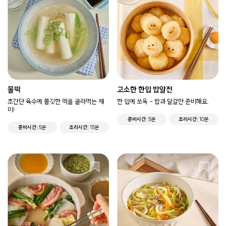
물떡
고소한 한입 밥알전
초간단 육수에 쫄깃한 떡을 골라먹는 재
한 입에 쏘옥 - 밥과 달걀만 준비해요.
미!
준비시간
5분
조리시간
10분
준비시간
5분
조리시간
15분