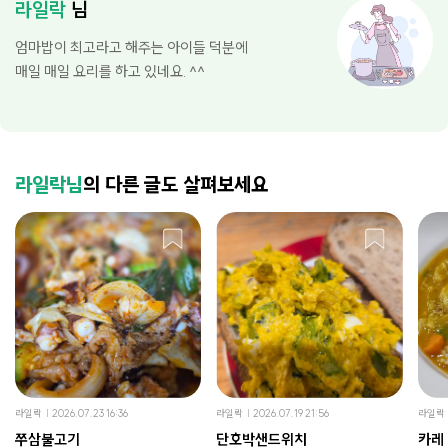
라일락
님
엄마밥이 최고라고 해주는 아이들 덕분에
매일 매일 요리를 하고 있네요. ^^
라일락님
의 다른 글도 살펴보세요
라일락
2026.07.23 16:36
라일락
2026.07.19 21:56
라일락
쭈삼불고기
단호박샌드위치
카레