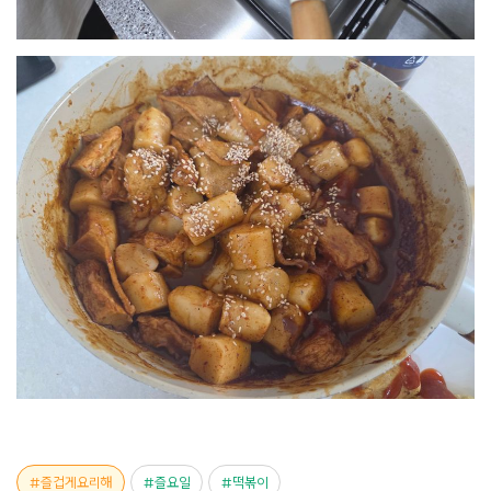
즐겁게요리해
즐요일
떡볶이