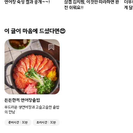
연어장 숙성 결과 공개~~!
삼겹 김치찜, 이것만 따라하면 완
더부
전 쉬워요!!
게 
이 글이 마음에 드셨다면😍
든든한끼 연어장솥밥
부드러운 생연어장과 고슬고슬한 솥밥
의 만남
준비시간
30분
조리시간
30분