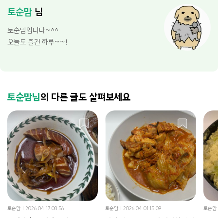
토순맘
님
토순맘입니다~^^
오늘도 즐건 하루~~!
토순맘님
의 다른 글도 살펴보세요
토순맘
2026.04.17 08:56
토순맘
2026.04.01 15:09
토순맘