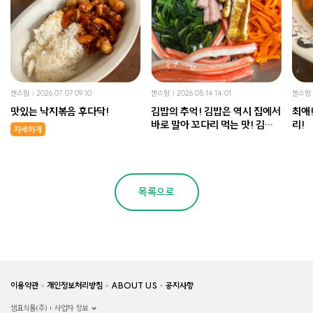
센스맘
2026.07.07 09:10
센스맘
2026.05.14 14:01
센스맘
맛있는 낙지볶음 후다닥!
김밥의 추억! 김밥은 역시 집에서
최애! 진짜 너무 맛있는 키
바로 말아 꼬다리 먹는 맛! 김밥
리!
자세하게
만들기!
목록으로
이용약관
개인정보처리방침
ABOUT US
공지사항
샘표식품(주)
사업자 정보