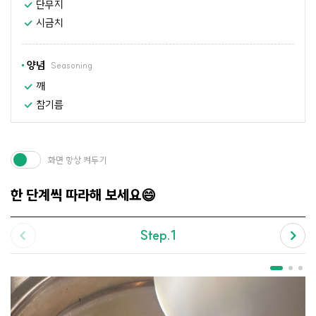
단무지
시금치
양념
Seasoning
깨
참기름
화면 항상 켜두기
한 단계씩 따라해 보세요😄
Step.1