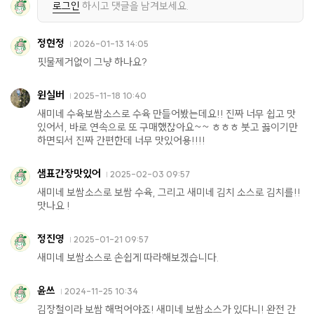
로그인
하시고 댓글을 남겨보세요.
정현정
2026-01-13 14:05
핏물제거없이 그냥 하나요?
윈실버
2025-11-18 10:40
새미네 수육보쌈소스로 수육 만들어봤는데요!! 진짜 너무 쉽고 맛
있어서, 바로 연속으로 또 구매했잖아요~~ ㅎㅎㅎ 붓고 끓이기만
하면되서 진짜 간편한데 너무 맛있어용!!!!
샘표간장맛있어
2025-02-03 09:57
새미네 보쌈소스로 보쌈 수육, 그리고 새미네 김치 소스로 김치를!!
맛나요 !
정진영
2025-01-21 09:57
새미네 보쌈소스로 손쉽게 따라해보겠습니다.
윤쓰
2024-11-25 10:34
김장철이라 보쌈 해먹어야죠! 새미네 보쌈소스가 있다니! 완전 간