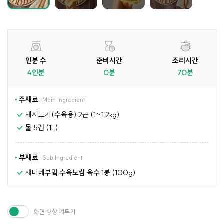
인분 수
준비시간
조리시간
4인분
0분
70분
주재료
Main Ingredient
돼지고기(수육용) 2근 (1~1.2kg)
물 5컵 (1L)
부재료
Sub Ingredient
새미네부엌 수육보쌈 육수 1봉 (100g)
화면 항상 켜두기