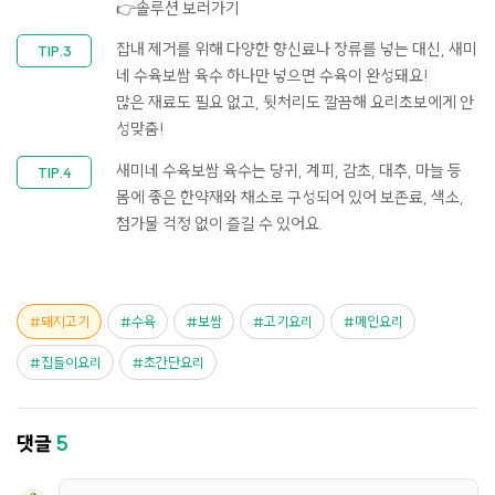
👉솔루션 보러가기
잡내 제거를 위해 다양한 향신료나 장류를 넣는 대신, ​새미
네 수육보쌈 육수 하나만 넣으면 수육이 완성돼요! ​
많은 재료도 필요 없고, 뒷처리도 깔끔해 요리초보에게 안
성맞춤!
새미네 수육보쌈 육수는 당귀, 계피, 감초, 대추, 마늘 등
몸에 좋은 한약재와 채소로 구성되어 있어 ​보존료, 색소,
첨가물 걱정 없이 즐길 수 있어요.
돼지고기
수육
보쌈
고기요리
메인요리
집들이요리
초간단요리
댓글
5