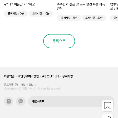
4:1:1:1 비율만 기억해요
촉촉함과 깊은 맛 모두 챙긴 육즙 가득
캠핑장
만두
로 만
준비시간
0분
조리시간
10분
준비시간
5분
조리시간
20분
준
목록으로
이용약관
개인정보처리방침
ABOUT US
공지사항
샘표식품(주)
사업자 정보
Copyright © 샘표식품, All Rights Reserved.
관련사이트