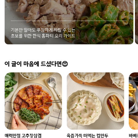
기본만 알아도 푸짐하게 차릴 수 있는
초보를 위한 한식 홈파티 요리 가이드
이 글이 마음에 드셨다면😍
매력만점 고추장삼겹
육즙가득 떠먹는 컵만두
바베