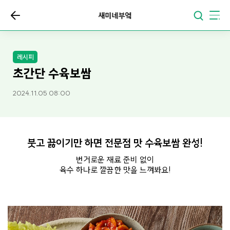
새미네부엌
레시피
초간단 수육보쌈
2024.11.05 08:00
붓고 끓이기만 하면 전문점 맛 수육보쌈 완성!
번거로운 재료 준비 없이
육수 하나로 깔끔한 맛을 느껴봐요!