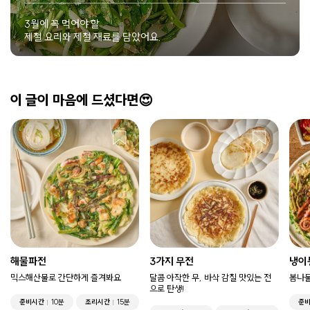
3월에 꼭 먹어야 할
제철 요리와 제철 재료를 담았어요.
이 글이 마음에 드셨다면😍
해물파전
3가지 무전
냉이
믹스해산물로 간단하게 즐겨봐요
달콤 아작한 무, 바삭 감칠 맛있는 전
봄나물
으로 탄생!
준비시간
10분
조리시간
15분
준