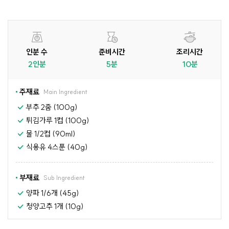
인분 수
준비시간
조리시간
2인분
5분
10분
주재료
Main Ingredient
부추 2줌 (100g)
튀김가루 1컵 (100g)
물 1/2컵 (90ml)
식용유 4스푼 (40g)
부재료
Sub Ingredient
양파 1/6개 (45g)
청양고추 1개 (10g)