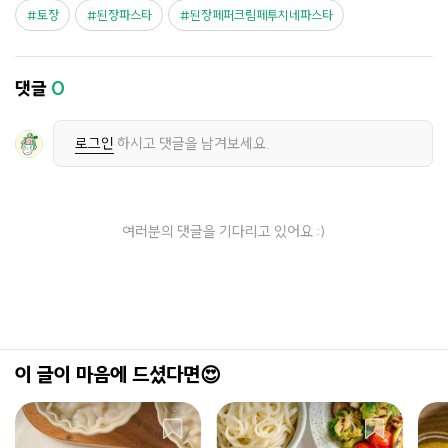
토장
된장파스타
된장페퍼크림페투치네파스타
댓글
0
로그인
하시고 댓글을 남겨보세요.
여러분의 댓글을 기다리고 있어요 :)
이 글이 마음에 드셨다면😍