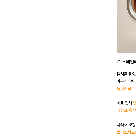
🫙 스테인
김치를 담았
아무리 닦아
플라스틱은 
이로 인해
냉장고 속 
따라서 냉장
플라스틱보단