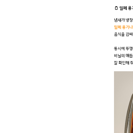
🫙 밀폐 
냄새가 냉장
밀폐 용기나 
음식을 감싸
동시에
뚜껑
비
닐의 매듭
잘 확인해 