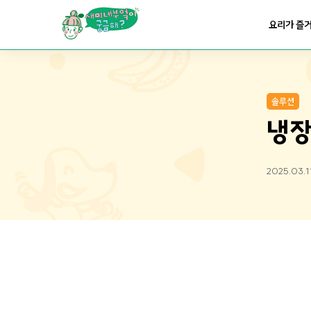
요리가
맛있어지는
부엌
요리가 즐
요리가
건강해지는
부엌
솔루션
요리가
쉬워지는
부엌
냉장
2025.03.1