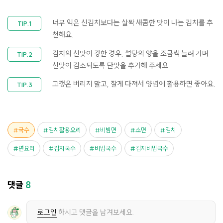
너무 익은 신김치보다는 살짝 새콤한 맛이 나는 김치를 추
천해요.
김치의 신맛이 강한 경우, 설탕의 양을 조금씩 늘려 가며
신맛이 감소되도록 단맛을 추가해 주세요.
고갱은 버리지 말고, 잘게 다져서 양념에 활용하면 좋아요.
국수
김치활용요리
비빔면
소면
김치
면요리
김치국수
비빔국수
김치비빔국수
댓글
8
로그인
하시고 댓글을 남겨보세요.