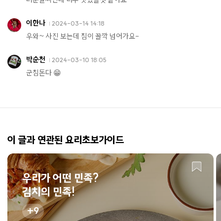
이한나
2024-03-14 14:18
우와~ 사진 보는데 침이 꼴깍 넘어가요-
박순천
2024-03-10 18:05
군침돈다 😁
이 글과 연관된 요리초보가이드
우리가 어떤 민족?
김치의 민족!
9