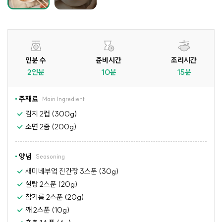
인분 수
준비시간
조리시간
2인분
10분
15분
주재료
Main Ingredient
김치 2컵 (300g)
소면 2줌 (200g)
양념
Seasoning
새미네부엌 진간장 3스푼 (30g)
설탕 2스푼 (20g)
참기름 2스푼 (20g)
깨 2스푼 (10g)