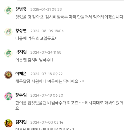
강범중
2025-01-21 09:28
맛있을 것 같아요. 김치비빔국수 따라 만들어서 먹어봐야겠습니다!
황정연
2024-08-09 18:04
더울때 먹음 최고일듯요!!
박지현
2024-07-24 11:58
여름엔 김치비빔국수!!
이채은
2024-07-18 09:22
새콤달콤 시원하니 여름에는 딱이에요~!!
장수임
2024-07-18 06:20
한여름 입맛없을땐 비빔국수가 최고죠~~레시피대로 해봐야겠어
요.
김지현
2024-07-03 02:14
더운날씨인데 너무 맛있을것 같아요