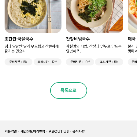
초간단 국물국수
간장비빔국수
태국
김과 달걀만 넣어 부드럽고 간편하게
감칠맛의 비법, 간장과 연두로 만드는
불지 
즐기는 면요리
양념이 킥!
팟타이
준비시간
5분
조리시간
12분
준비시간
10분
조리시간
5분
준
목록으로
이용약관
개인정보처리방침
ABOUT US
공지사항