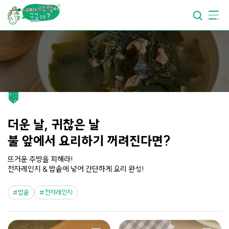
요리가
맛있어지는
부엌
요리가
건강해지는
부엌
요리가
쉬워지는
부엌
더운 날, 귀찮은 날
불 앞에서 요리하기 꺼려진다면?
뜨거운 주방을 피해라!
전자레인지 & 밥솥에 넣어 간단하게 요리 완성!
밥솥
전자레인지