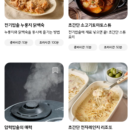
전기밥솥 누룽지 닭백숙
초간단 소고기토마토스튜
누룽지와 닭백숙을 동시에 즐기는 방법
전기밥솥에 재료 넣으면 끝! 초간단 스튜
요리
준비시간
10분
조리시간
100분
준비시간
10분
조리시간
50분
압력밥솥의 매력
초간단 전자레인지 리조또