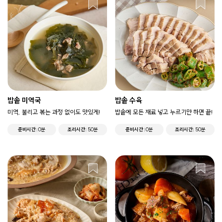
밥솥 미역국
밥솥 수육
미역, 불리고 볶는 과정 없이도 맛있게!
밥솥에 모든 재료 넣고 누르기만 하면 끝!
준비시간
0분
조리시간
50분
준비시간
0분
조리시간
50분