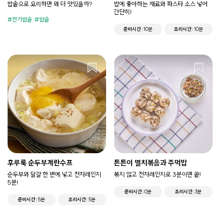
밥솥으로 요리하면 왜 더 맛있을까?
밥에 좋아하는 재료와 파스타 소스 넣어
간단히!
전기밥솥
밥솥
준비시간
10분
조리시간
10분
후루룩 순두부계란수프
튼튼이 멸치볶음과 주먹밥
순두부와 달걀 한 번에 넣고 전자레인지
볶지 않고 전자레인지로 3분이면 끝!
5분!
준비시간
0분
조리시간
3분
준비시간
5분
조리시간
5분