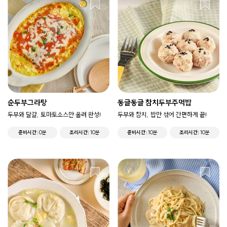
순두부그라탕
동글동글 참치두부주먹밥
두부와 달걀, 토마토소스만 올려 완성!
두부와 참치, 밥만 섞어 간편하게 끝!
준비시간
0분
조리시간
10분
준비시간
10분
조리시간
10분