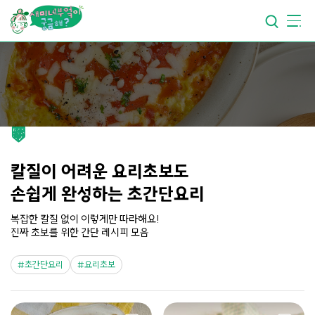
요리가
맛있어지는
부엌
요리가
건강해지는
부엌
요리가
쉬워지는
부엌
칼질이 어려운 요리초보도
손쉽게 완성하는 초간단요리
복잡한 칼질 없이 이렇게만 따라해요!
진짜 초보를 위한 간단 레시피 모음
초간단요리
요리초보