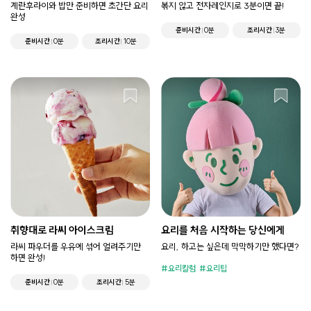
계란후라이와 밥만 준비하면 초간단 요리
볶지 않고 전자레인지로 3분이면 끝!
완성
준비시간
0분
조리시간
3분
준비시간
0분
조리시간
10분
취향대로 라씨 아이스크림
요리를 처음 시작하는 당신에게
라씨 파우더를 우유에 섞어 얼려주기만
요리, 하고는 싶은데 막막하기만 했다면?
하면 완성!
요리칼럼
요리팁
준비시간
0분
조리시간
5분