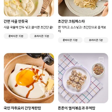
간편 사골 만둣국
초간단 크림파스타
사골 국물에 만두 넣고 끓이면 초간단 끝!
면 익히고 소스넣고! 초간단으로 즐겨보
자
준비시간
10분
조리시간
10분
준비시간
10분
조리시간
5분
국민 자취요리 간장계란밥
튼튼이 멸치볶음과 주먹밥