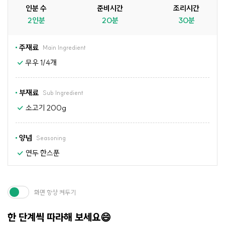
인분 수
준비시간
조리시간
2인분
20분
30분
주재료
Main Ingredient
무우 1/4개
부재료
Sub Ingredient
소고기 200g
양념
Seasoning
연두 한스푼
화면 항상 켜두기
한 단계씩 따라해 보세요😄