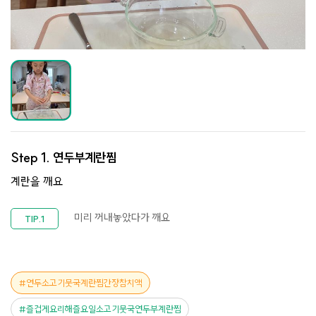
Step 1.
연두부계란찜
계란을 깨요
미리 꺼내놓았다가 깨요
연두소고기뭇국계란찜간장참치액
즐겁게요리해즐요일소고기뭇국연두부계란찜