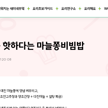
거워지는 새미네부엌
요리초보가이드
요리연구소
요리해요
W
 핫하다는 마늘쫑비빔밥
1 20:08
 대친 마늘쫑에 양념 버무리고,
표 조선고추장과 양조간장 + 다진마늘 + 설탕 쬐금)