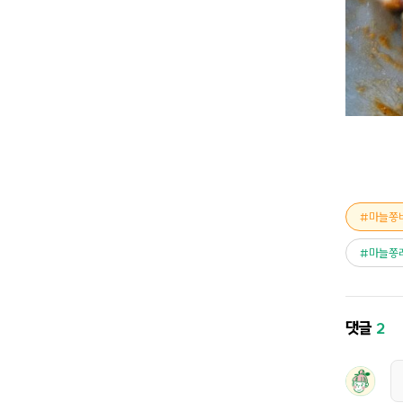
마늘쫑
마늘쫑
댓글
2