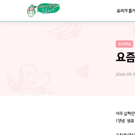
요리가
맛있어지는
부엌
요리가 즐
요리가
건강해지는
부엌
요리해요
요리가
쉬워지는
부엌
요즘
2026.05.3
아주 살짝만
(양념: 샘