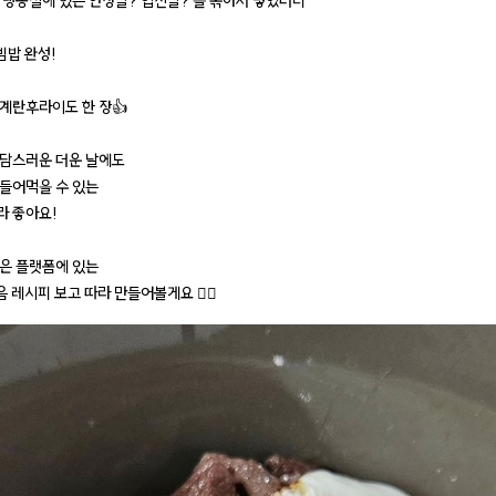
 냉동실에 있는 안창살? 업진살? 을 볶아서 넣었더니
밥 완성!
계란후라이도 한 장👍
담스러운 더운 날에도
들어먹을 수 있는
 좋아요!
은 플랫폼에 있는
레시피 보고 따라 만들어볼게요 🙋‍♀️