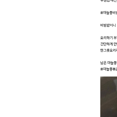
우삼겹 대신
#마늘쫑비빔
비빔밥이니 
요리하기 부
간단하게 만
한그릇요리라
남은 마늘쫑
#마늘쫑볶음 