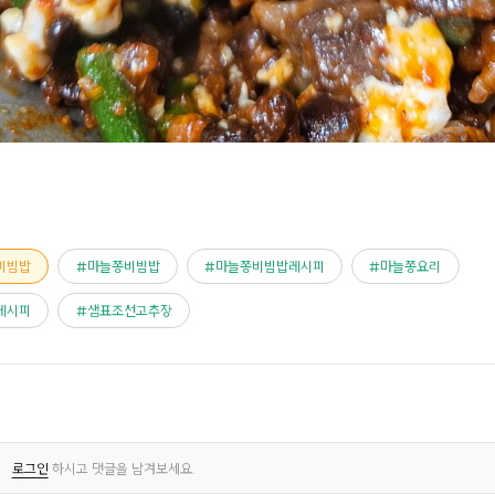
비빔밥
마늘쫑비빔밥
마늘쫑비빔밥레시피
마늘쫑요리
레시피
샘표조선고추장
로그인
하시고 댓글을 남겨보세요.