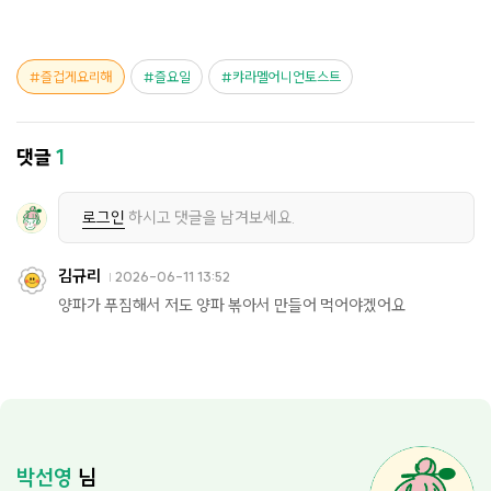
즐겁게요리해
즐요일
캬라멜어니언토스트
댓글
1
로그인
하시고 댓글을 남겨보세요.
김규리
2026-06-11 13:52
양파가 푸짐해서 저도 양파 볶아서 만들어 먹어야겠어요
박선영
님