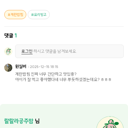
계란밥찜
요리빙고
댓글
1
로그인
하시고 댓글을 남겨보세요.
윈실버
2025-12-15 18:15
계란밥찜 진짜 너무 간단하고 맛있죵?
아이가 잘 먹고 좋아했다네 너무 뿌듯하셨겠는데요? ㅎㅎㅎ
랄랄라공주맘
님