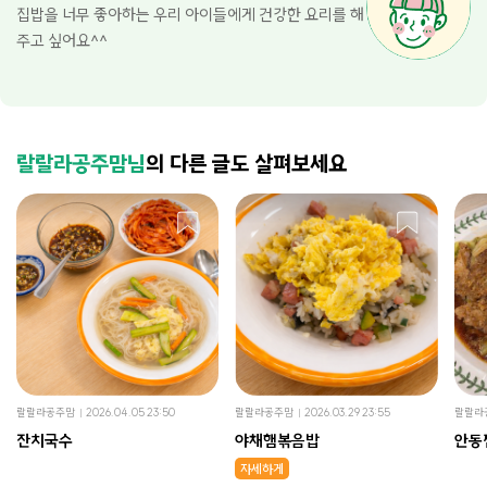
집밥을 너무 좋아하는 우리 아이들에게 건강한 요리를 해
주고 싶어요^^
랄랄라공주맘님
의 다른 글도 살펴보세요
랄랄라공주맘
2026.04.05 23:50
랄랄라공주맘
2026.03.29 23:55
랄랄라
잔치국수
야채햄볶음밥
안동
자세하게