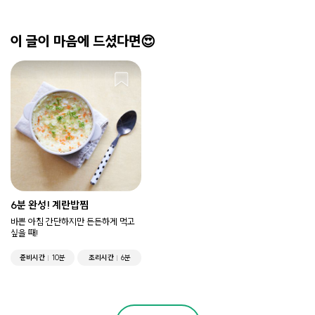
이 글이 마음에 드셨다면😍
6분 완성! 계란밥찜
바쁜 아침 간단하지만 든든하게 먹고
싶을 때!
준비시간
10분
조리시간
6분