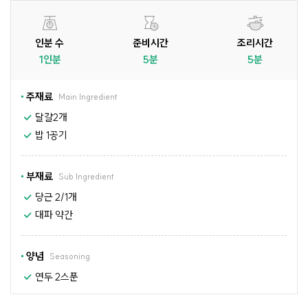
인분 수
준비시간
조리시간
1인분
5분
5분
주재료
Main Ingredient
달걀2개
밥 1공기
부재료
Sub Ingredient
당근 2/1개
대파 약간
양념
Seasoning
연두 2스푼