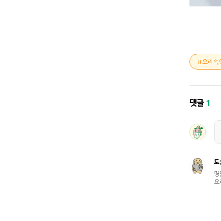
요리속
댓글
1
토
명
요