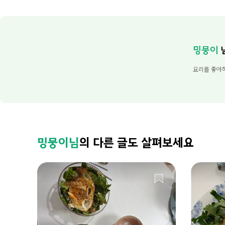
밍뭉이
요리를 좋아
밍뭉이님
의 다른 글도 살펴보세요