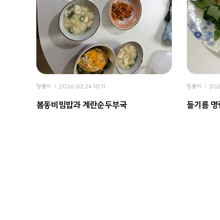
밍뭉이
2026.02.24 10:11
밍뭉이
202
봄동비빔밥과 계란순두부국
들기름 명