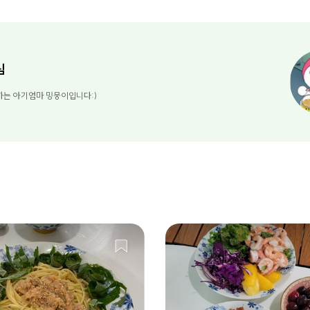
님
하는 아기엄마 밍뭉이입니다:)