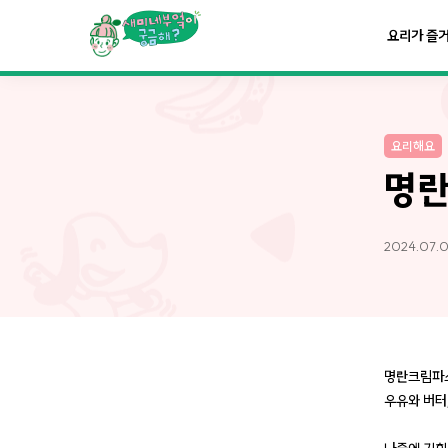
요리가
맛있어지는
부엌
요리가 즐
요리가
건강해지는
부엌
요리해요
요리가
쉬워지는
부엌
명란
2024.07.0
명란크림파
우유와 버터