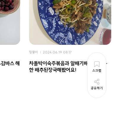
밍뭉이
2024.06.19 08:17
우감바스 해
차돌박이숙주볶음과 알배기배추를 이용
한 배추된장국해봤어요!
스크랩
공유하기