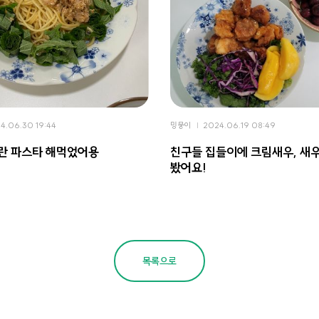
4.06.30 19:44
밍뭉이
2024.06.19 08:49
란 파스타 해먹었어용
친구들 집들이에 크림새우, 새
봤어요!
목록으로