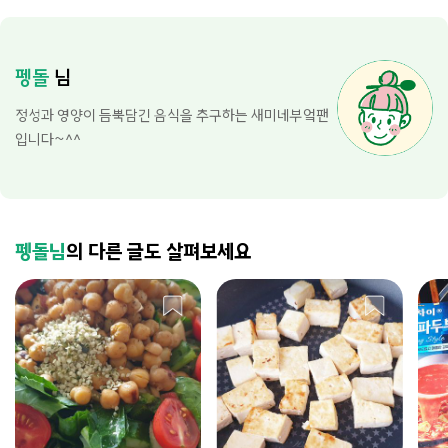
펭돌
님
정성과 영양이 듬뿍담긴 음식을 추구하는 새미네부엌팬
입니다~^^
펭돌님
의 다른 글도 살펴보세요