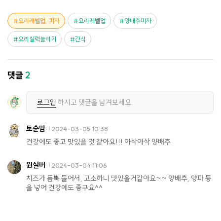
요리레벨업, 피자
요리레벨업
양배추피자
요리실력늘리기
간식
댓글
2
로그인
하시고 댓글을 남겨보세요.
토순맘
2024-03-05 10:38
건강에도 좋고 맛있을 것 같아요!!! 아삭아삭 양배추
윈실버
2024-03-04 11:06
치즈가 듬뿍 들어서, 고소하니 맛있을거같아요~~ 양배추, 양파 등
을 넣어 건강에도 좋구요^^