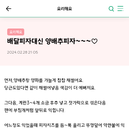
요리해요
요리해요
배달피자대신 양배추피자~~~♡
2024.02.28 21:05
먼저,양배추랑 양파를 가늘게 찹찹 채썰어요.
당근도있다면 같이 채썰어넣음 색감이 더 예뻐져요.
그다음, 계란3~4개.소금.후추 넣고 젓가락으로 섞은다음
팬에 부침개처럼 앞뒤로 익힙니다.
어느정도 익었을때 피자치즈를 듬~뿍 올리고 뚜껑덮어 약한불에 익