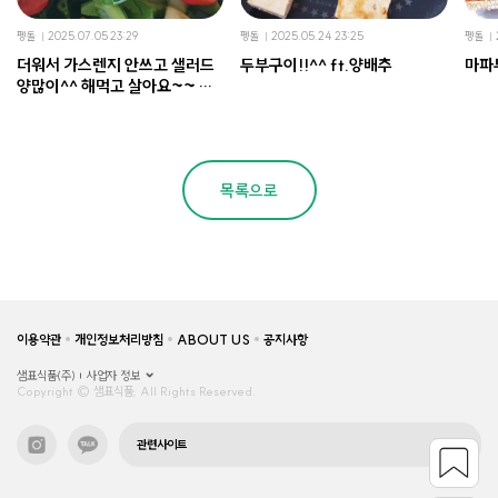
펭돌
2025.07.05 23:29
펭돌
2025.05.24 23:25
펭돌
더워서 가스렌지 안쓰고 샐러드
두부구이!!^^ ft.양배추
마파
양많이^^ 해먹고 살아요~~ 호
^^
목록으로
이용약관
개인정보처리방침
ABOUT US
공지사항
샘표식품(주)
사업자 정보
Copyright © 샘표식품, All Rights Reserved.
관련사이트