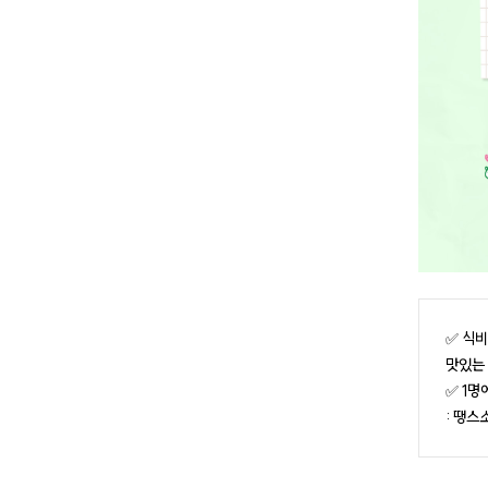
✅ 식비
맛있는
✅ 1명
: 땡