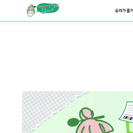
요리가
건강해지는
부엌
요리가 즐
요리가
쉬워지는
부엌