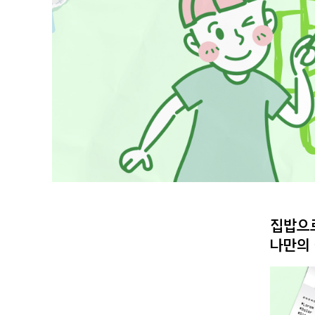
집밥으
나만의 