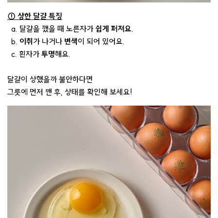
⚠️ 상한 달걀 특징
a. 달걀을 깼을 때 노른자가
쉽게 퍼져요.
b.
이취
가 나거나
변색
이 되어 있어요.
c. 흰자가
투명
해요.
달걀이 상했을까 불안하다면
그릇에 먼저 깬 후, 상태를 확인해 보세요!