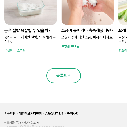
굳은 설탕 되살릴 수 있을까?
소금이 뭉치거나 축축해졌다면?
오래
뭉치거나 굳어버린 설탕, 왜 이렇게 된
모양이 변해버린 소금, 버리지 마세요!
금방 
걸까?
보관하
양념
소금
설탕
요리당
오이
목록으로
이용약관
개인정보처리방침
ABOUT US
공지사항
샘표식품(주)
사업자 정보
Copyright © 샘표식품, All Rights Reserved.