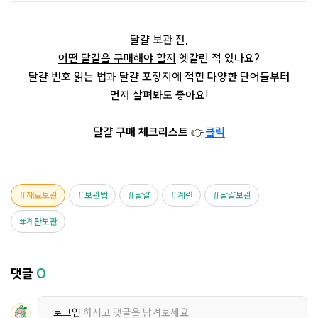
달걀 보관 전,
어떤 달걀을 구매해야 할지
헷갈린 적 있나요?
달걀 번호 읽는 법과 달걀 포장지에 적힌 다양한 단어들부터
먼저 살펴봐도 좋아요!
달걀 구매 체크리스트
👉
클릭
재료보관
보관법
달걀
계란
달걀보관
계란보관
댓글
0
로그인
하시고 댓글을 남겨보세요.