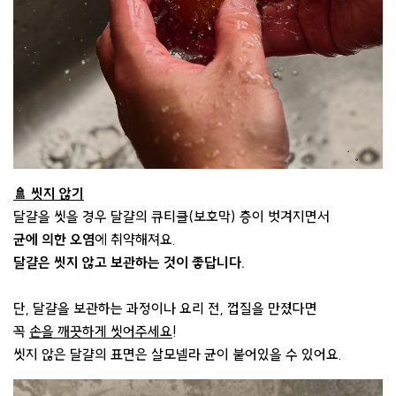
🚿 씻지 않기
달걀을 씻을 경우 달걀의 큐티클(보호막) 층이 벗겨지면서
균에 의한 오염
에 취약해져요.
달걀은 씻지 않고 보관하는 것이 좋답니다.
단, 달걀을 보관하는 과정이나 요리 전, 껍질을 만졌다면
꼭
손을 깨끗하게 씻어주세요
!
씻지 않은 달걀의 표면은 살모넬라 균이 붙어있을 수 있어요.