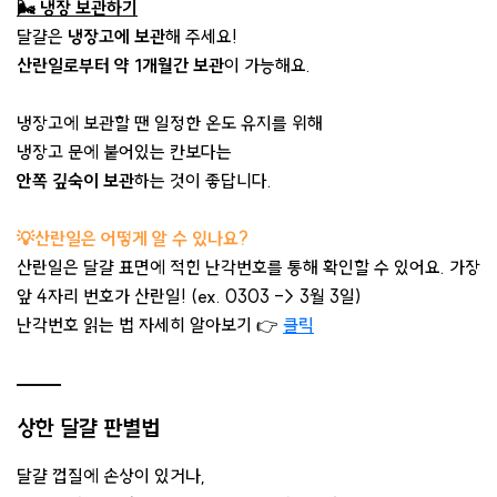
🌬️ 냉장 보관하기
달걀은
냉장고에 보관
해 주세요!
산란일로부터 약 1개월간 보관
이 가능해요.
냉장고에 보관할 땐 일정한 온도 유지를 위해
냉장고 문에 붙어있는 칸보다는
안쪽 깊숙이 보관
하는 것이 좋답니다.
💡산란일은 어떻게 알 수 있나요?
산란일은 달걀 표면에 적힌 난각번호를 통해 확인할 수 있어요. 가장
앞 4자리 번호가 산란일! (ex. 0303 -> 3월 3일)
난각번호 읽는 법 자세히 알아보기 👉
클릭
상한 달걀 판별법
달걀 껍질에 손상이 있거나,