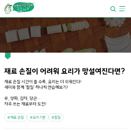
요리가
맛있어지는
부엌
요리가
건강해지는
부엌
요리가
쉬워지는
부엌
재료 손질이 어려워 요리가 망설여진다면?
재료 손질 시간이 줄 수록, 요리는 더 쉬워진다!
새미와 함께 '칼질' 하나씩 연습해보기!
무, 양파, 감자, 당근…
자주 쓰는 재료부터 도전!
재료 손질
요리기본
칼질