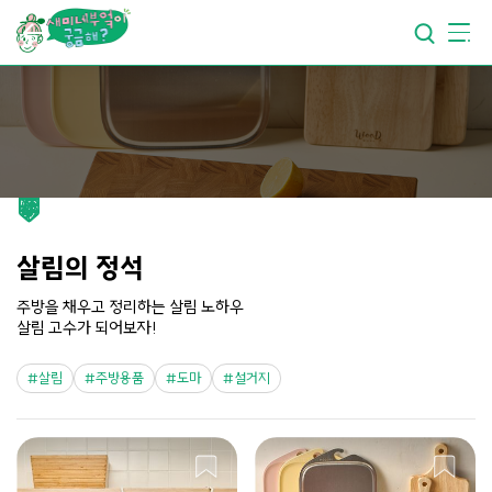
요리가
맛있어지는
부엌
요리가
건강해지는
부엌
요리가
쉬워지는
부엌
살림의 정석
주방을 채우고 정리하는 살림 노하우
살림 고수가 되어보자!
살림
주방용품
도마
설거지