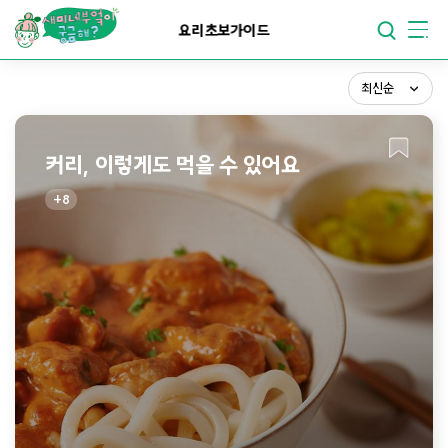
최신순
요리가
맛있어지는
부엌
요리초보가이드
조회순
요리가
건강해지는
부엌
스크랩순
최신순
요리가
쉬워지는
부엌
커리, 이렇게도 먹을 수 있어요
8