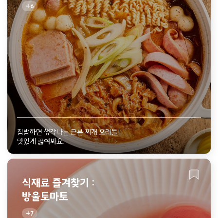
6
집밥하면 생각나는 근본 찌개 요리들!
맛있게 끓여봐요.
식재료 즐겨찾기 :
방울토마토
7