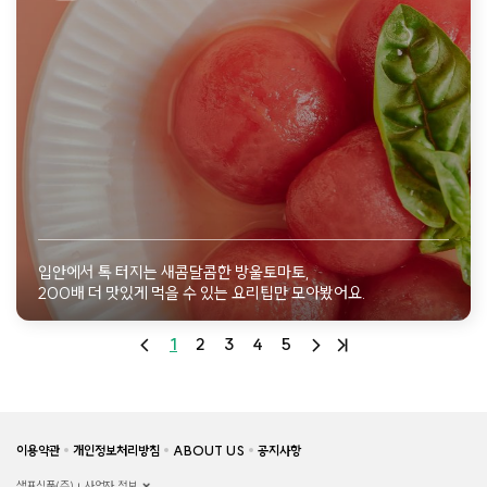
입안에서 톡 터지는 새콤달콤한 방울토마토,
200배 더 맛있게 먹을 수 있는 요리팁만 모아봤어요.
1
2
3
4
5
이용약관
개인정보처리방침
ABOUT US
공지사항
샘표식품(주)
사업자 정보