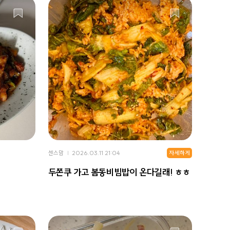
자세하게
센스맘
2026.03.11 21:04
두쫀쿠 가고 봄동비빔밥이 온다길래! ㅎㅎ