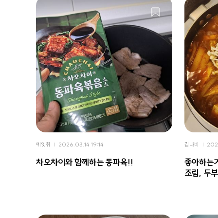
에잇취
2026.03.14 19:14
김나비
202
차오차이와 함께하는 동파육!!
좋아하는거
조림, 두