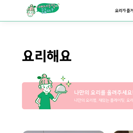
요리가
맛있어지는
부엌
요리가 즐
요리가
건강해지는
부엌
요리해요
요리가
쉬워지는
부엌
나만의 요리를 올려주세요
나만의 요리법, 재밌는 플레이팅, 요