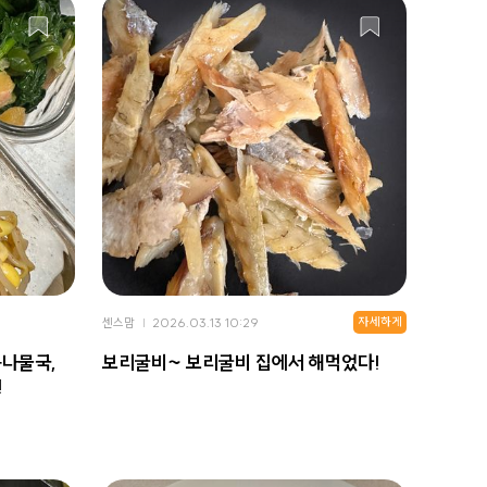
자세하게
센스맘
2026.03.13 10:29
콩나물국,
보리굴비~ 보리굴비 집에서 해먹었다!
!