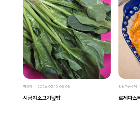
박설아
2026.03.10 08:05
랄랄라공주맘
시금치소고기덮밥
로제파스