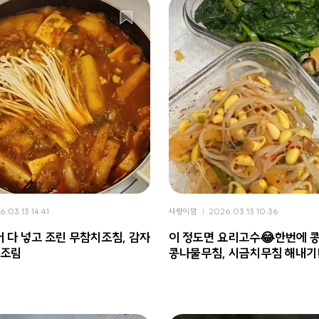
6.03.13 14:41
사랑이맘
2026.03.13 10:36
 다 넣고 조린 무참치조침, 감자
이 정도면 요리고수😂한번에 
부조림
콩나물무침, 시금치무침 해내기