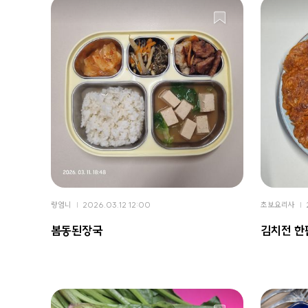
랑엄니
2026.03.12 12:00
초보요리사
봄동된장국
김치전 한