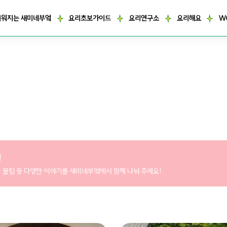
거워지는 새미네부엌
요리초보가이드
요리연구소
요리해요
W
!
리 꿀팁 등 다양한 이야기를 새미네부엌에서 함께 나눠 주세요!