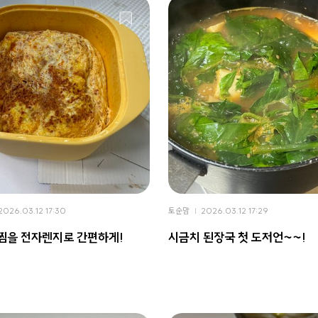
2026.03.12 17:30
토순맘
2026.03.12 17:29
찜을 전자렌지로 간편하게!
시금치 된장국 첫 도저언~~!