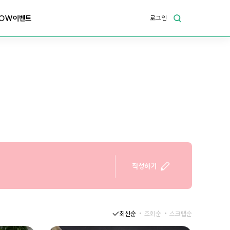
OW이벤트
로그인
작성하기
최신순
조회순
스크랩순