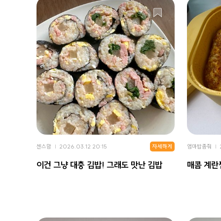
자세하게
센스맘
2026.03.12 20:15
엄마밥좀줘
이건 그냥 대충 김밥! 그래도 맛난 김밥
매콤 계란