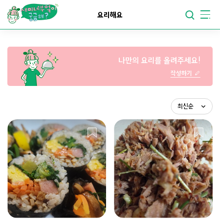
요리가
맛있어지는
부엌
요리해요
요리가
건강해지는
부엌
나만의 요리를 올려주세요!
요리가
쉬워지는
부엌
작성하기
최신순
조회순
스크랩순
최신순