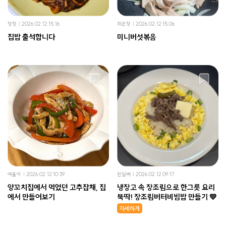
정정
2026.02.12 15:16
최은정
2026.02.12 15:06
집밥 출석합니다
미니버섯볶음
여울이
2026.02.12 10:39
윈실버
2026.02.12 09:17
양꼬치집에서 먹었던 고추잡채, 집
냉장고 속 장조림으로 한그릇 요리
에서 만들어보기
뚝딱! 장조림버터비빔밥 만들기 💛
자세하게