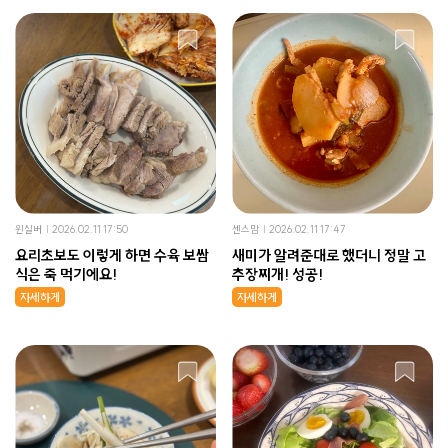
윈실버
2026.02.11 17:50
센스맘
2026.02.11 17:47
요리초보도 이렇게 하면 수육 보쌈
새미가 알려준대로 했더니 정말 고
식은 죽 먹기에요!
추장찌개! 성공!
자세하게
자세하게