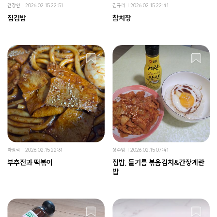
건강한
2026.02.15 22:51
김규리
2026.02.15 22:41
집김밥
참치장
라일락
2026.02.15 22:31
장수임
2026.02.15 07:41
부추전과 떡볶이
집밥, 들기름 볶음김치&간장계란
밥