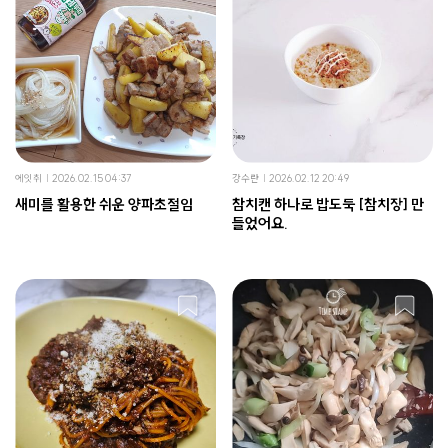
에잇취
2026.02.15 04:37
강수란
2026.02.12 20:49
새미를 활용한 쉬운 양파초절임
참치캔 하나로 밥도둑 [참치장] 만
들었어요.