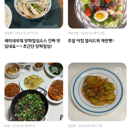
윈실버
2026.02.09 13:43
사랑이맘
2026.02.08 12:05
새미네부엌 양파절임소스 진짜 맛
주말 아침 샐러드와 계란빵!
있네요~~ 초간단 양파절임!
보콩
2026.02.06 09:13
윈실버
2026.02.05 17:58