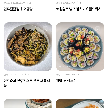
양고은
2026.03.07 16:12
보콩
2026.03.07 14:16
연두달걀찜과 오뎅탕
코울슬로 넣고 참치마요샌드위치
집쿡
2026.03.05 14:58
랑엄니
2026.03.05 13:10
연두순과 연두진으로 만든 보름 나
김밥..케이크?
물