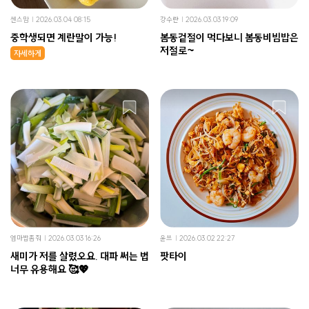
센스맘
2026.03.04 08:15
강수란
2026.03.03 19:09
중학생되면 계란말이 가능!
봄동겉절이 먹다보니 봄동비빔밥은
저절로~
자세하게
엄마밥좀줘
2026.03.03 16:26
윤쓰
2026.03.02 22:27
새미가 저를 살렸오요. 대파 써는 법
팟타이
너무 유용해요 🥰💖