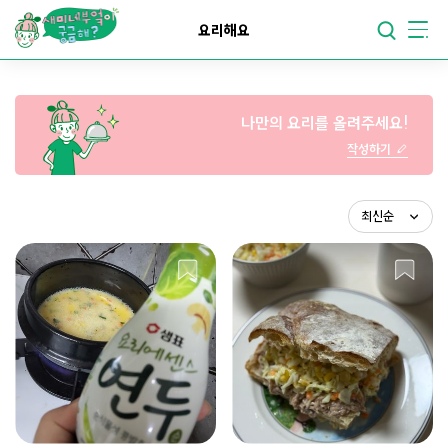
요리가
맛있어지는
부엌
요리해요
요리가
건강해지는
부엌
나만의 요리를 올려주세요!
요리가
쉬워지는
부엌
작성하기
최신순
조회순
스크랩순
최신순