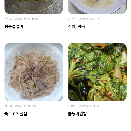
건강한
2026.03.02 15:36
장수임
2026.03.02 11:54
봄동겉절이
집밥, 떡국
김지숙
2026.03.01 17:04
박설아
2026.03.01 11:08
숙주고기덮밥
봄동비빔밥