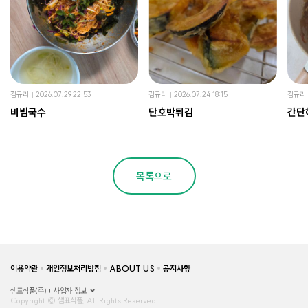
김규리
2026.07.29 22:53
김규리
2026.07.24 18:15
김규리
비빔국수
단호박튀김
간단
목록으로
이용약관
개인정보처리방침
ABOUT US
공지사항
샘표식품(주)
사업자 정보
Copyright © 샘표식품, All Rights Reserved.